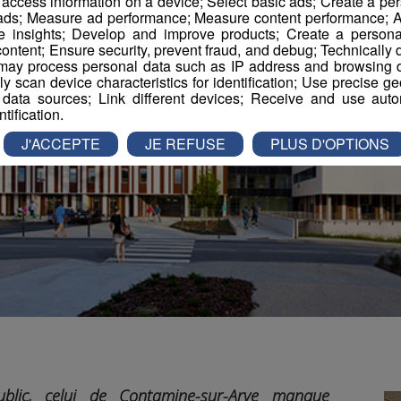
r access information on a device; Select basic ads; Create a per
 ads; Measure ad performance; Measure content performance; A
e insights; Develop and improve products; Create a personali
ontent; Ensure security, prevent fraud, and debug; Technically d
ay process personal data such as IP address and browsing da
vely scan device characteristics for identification; Use precise g
 data sources; Link different devices; Receive and use autom
ntification.
J'ACCEPTE
JE REFUSE
PLUS D'OPTIONS
lic, celui de Contamine-sur-Arve manque