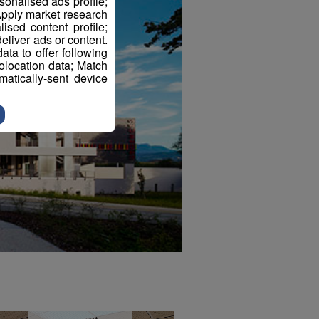
sonalised ads profile;
pply market research
sed content profile;
eliver ads or content.
ta to offer following
eolocation data; Match
atically-sent device