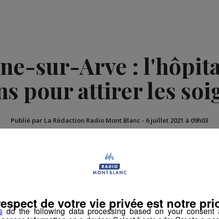
e-sur-Arve : l'hôpita
s pour attirer les soi
Publié par La Rédaction Radio Mont Blanc
-
6 juillet 2021 à 09h03
Santé
respect de votre vie privée est notre prio
s
do the following data processing based on your consent a