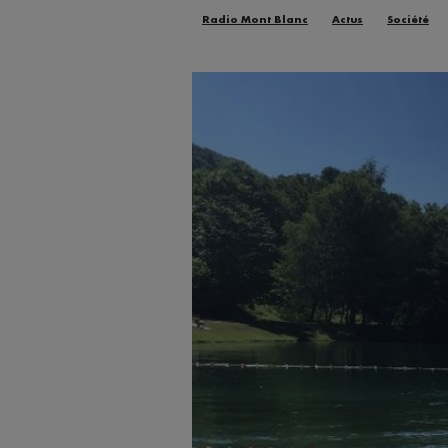
Radio Mont Blanc
Actus
Société