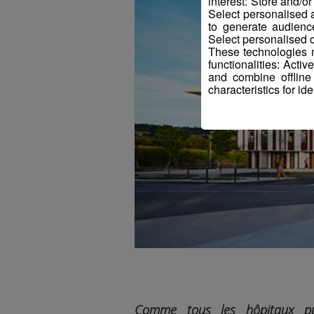
interest: Store and/o
Select personalised
to generate audienc
Select personalised c
These technologies m
functionalities: Acti
and combine offline
characteristics for ide
Comme tous les hôpitaux pub