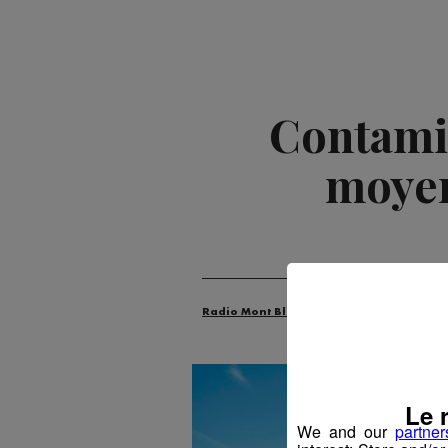
Contamin
moyen
Radio Mont Blanc
Actus
Économie
Le 
We and our
partner