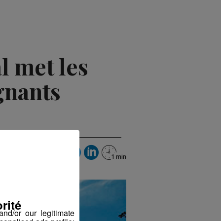
l met les
gnants
rité
nd/or our legitimate