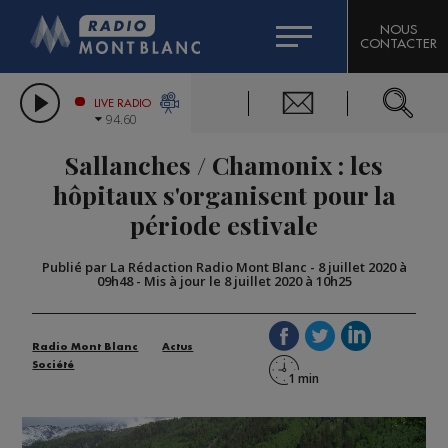
HOROSCOPE
CITIZEN MACHINERY
NOUS
CONTACTER
COMPAGNIE DU MONT-BLANC
LES CHRONIQUES DE L'EXPERT
GRAND MASSIF DOMAINES SKIABLES
LIVE RADIO
94.60
BORINI
Sallanches / Chamonix : les
BIGARD
hôpitaux s'organisent pour la
période estivale
Publié par La Rédaction Radio Mont Blanc
-
8 juillet 2020 à
09h48
-
Mis à jour le 8 juillet 2020 à 10h25
Radio Mont Blanc
Actus
Société