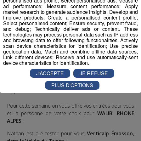
personalised ads profile; Select personalised ads; Measure
ad performance; Measure content performance; Apply
Deux rendez-vous par jour, à 8h45 et 17h45 sur
market research to generate audience insights; Develop and
Radio Mont Blanc !
improve products; Create a personalised content profile;
Select personalised content; Ensure security, prevent fraud,
and debug; Technically deliver ads or content. These
Déstination été ! Une question...une destination !
technologies may process personal data such as IP address
and browsing data to offer following functionalities: Actively
Nous vous poserons une question, a vous de faire le
scan device characteristics for identification; Use precise
geolocation data; Match and combine offline data sources;
bon choix entre les 3 réponses pour repartir avec vos
Link different devices; Receive and use automatically-sent
entrées pour un maximum d'activités dans la région !
device characteristics for identification.
J'ACCEPTE
JE REFUSE
Inscription par téléphone toute la journée pour
participer aux 2 tirages au sort par jour à 8h45 et 17h45.
PLUS D'OPTIONS
Appelez le standard au 04 50 58 24 09
Pour cette semaine on vous offre vos entrées pour vous
et la personne de votre choix pour
WALIBI RHONE
ALPES
!
Nathan est allé tester pour vous
Verticalp Émosson,