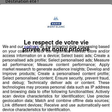
Déstination été !
Deux rendez-vous par jour, à 8h45 et 17h45 sur
Radio Mont Blanc !
Déstination été ! Une question...une destination !
Le respect de votre vie
Nous vous poserons une question, a vous de faire le
We and our
partners
do the following data processing based
privée est notre priorité
bon choix entre les 3 réponses pour repartir avec vos
on your consent and/or our legitimate interest: Store and/or
access information on a device; Select basic ads; Create a
entrées pour un maximum d'activités dans la région !
personalised ads profile; Select personalised ads; Measure
ad performance; Measure content performance; Apply
Inscription par téléphone toute la journée pour
market research to generate audience insights; Develop and
improve products; Create a personalised content profile;
participer aux 2 tirages au sort par jour à 8h45 et 17h45.
Select personalised content; Ensure security, prevent fraud,
Appelez le standard au 04 50 58 24 09
and debug; Technically deliver ads or content. These
technologies may process personal data such as IP address
and browsing data to offer following functionalities: Actively
Pour cette semaine on vous offre vos entrées pour vous
scan device characteristics for identification; Use precise
et la personne de votre choix pour
WALIBI RHONE
geolocation data; Match and combine offline data sources;
ALPES
!
Link different devices; Receive and use automatically-sent
device characteristics for identification.