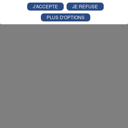
Nathan est allé tester pour vous
Verticalp Émosson,
J'ACCEPTE
JE REFUSE
dans la Vallée du Trient
:
PLUS D'OPTIONS