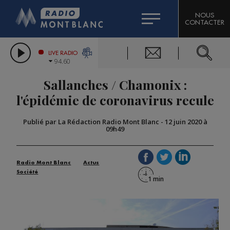
HOROSCOPE
CITIZEN MACHINERY
NOUS
CONTACTER
COMPAGNIE DU MONT-BLANC
LES CHRONIQUES DE L'EXPERT
GRAND MASSIF DOMAINES SKIABLES
LIVE RADIO
94.60
BORINI
Sallanches / Chamonix :
BIGARD
l'épidémie de coronavirus recule
Publié par La Rédaction Radio Mont Blanc
-
12 juin 2020 à
09h49
Radio Mont Blanc
Actus
Société