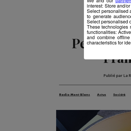
We and our
partner
interest: Store and/o
Select personalised
to generate audienc
Select personalised c
These technologies m
functionalities: Acti
and combine offline
Perrignie
characteristics for ide
Fran
Publié par La 
Radio Mont Blanc
Actus
Société