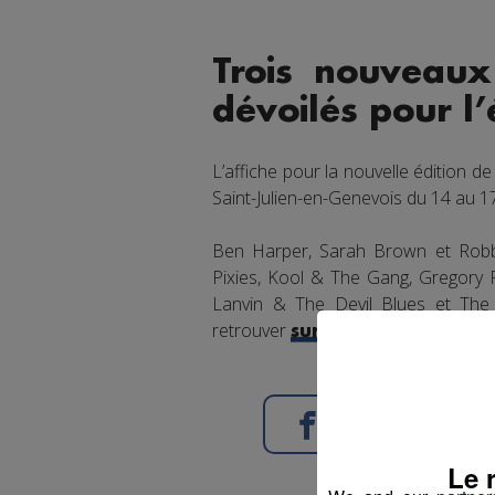
Trois nouveaux
dévoilés pour l’
L’affiche pour la nouvelle édition d
Saint-Julien-en-Genevois du 14 au 17 
Ben Harper, Sarah Brown et Robben
Pixies, Kool & The Gang, Gregory P
Lanvin & The Devil Blues et The 
retrouver
.
sur leur site
Partager sur Face
Le 