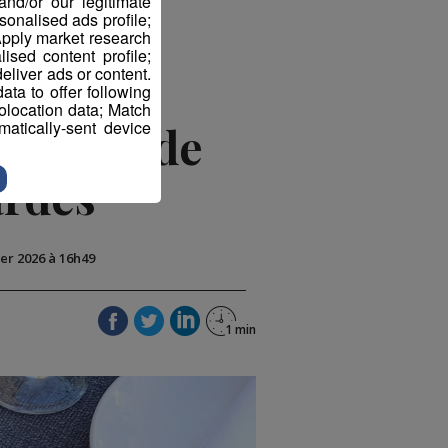
nd/or our legitimate
sonalised ads profile;
pply market research
sed content profile;
eliver ads or content.
ta to offer following
eolocation data; Match
atically-sent device
pionnat de
ardes
ier 2026 à 16h49