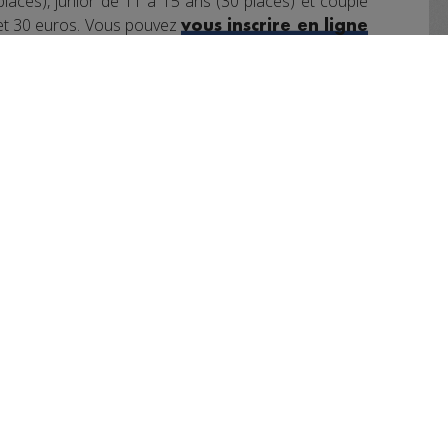
0 places), junior de 11 à 15 ans (30 places) et couple
0 et 30 euros. Vous pouvez
vous inscrire en ligne
 touristiques Destination Léman de Douvaine, Sciez
 aussi profiter d’un service non-stop de Fondue
avec un billet repas à 22 euros. Il y aura aussi un
e nombreuses animations musicales. L’an dernier,
00 personnes, et près de cinquante participants. Le
lvain Bel a pu accéder aux phases qualificatives du
in, en Suisse.
book
Partager sur Twitter