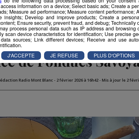
s
do the following data processing based on your consent a
r access information on a device; Select basic ads; Create a per
 ads; Measure ad performance; Measure content performance; A
e insights; Develop and improve products; Create a personali
ontent; Ensure security, prevent fraud, and debug; Technically d
ay process personal data such as IP address and browsing da
vely scan device characteristics for identification; Use precise g
 data sources; Link different devices; Receive and use autom
r : le retour du Cham
ntification.
ce de Fondues Savoy
J'ACCEPTE
JE REFUSE
PLUS D'OPTIONS
Rédaction Radio Mont Blanc
-
2 février 2026 à 16h42
-
Mis à jour le 2 févr