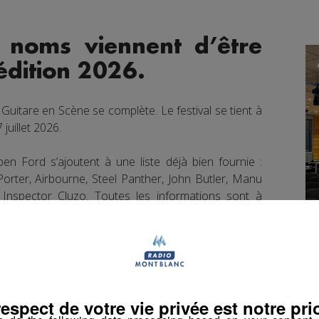
 noms viennent d’être
édition 2026.
e Guitare en Scène se complète. Le festival se tient à
juillet 2026.
 Ford s’ajoutent à une liste déjà bien fournie :
orter, Airbourne, Steel Panther, John Butler, Manu
Inspector Cluzo. Toutes les informations sont à
book
Partager sur Twitter
respect de votre vie privée est notre prio