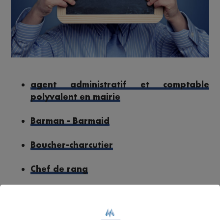
agent administratif et comptable
polyvalent en mairie
Barman - Barmaid
Boucher-charcutier
Chef de rang
Employé polyvalent - Employée
polyvalente d'hôtellerie