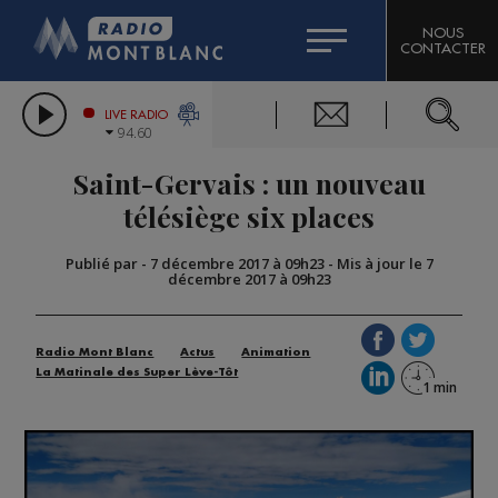
HOROSCOPE
CITIZEN MACHINERY
NOUS
CONTACTER
COMPAGNIE DU MONT-BLANC
LES CHRONIQUES DE L'EXPERT
GRAND MASSIF DOMAINES SKIABLES
LIVE RADIO
94.60
BORINI
Saint-Gervais : un nouveau
BIGARD
télésiège six places
Publié par
-
7 décembre 2017 à 09h23
-
Mis à jour le 7
décembre 2017 à 09h23
Radio Mont Blanc
Actus
Animation
La Matinale des Super Lève-Tôt