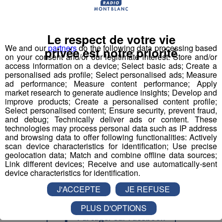
Maître-nageur sauveteur - Maître
nageuse sauveteuse
Le respect de votre vie
We and our
partners
do the following data processing based
Professeur de physiques
privée est notre priorité
on your consent and/or our legitimate interest: Store and/or
access information on a device; Select basic ads; Create a
Responsable accueil restauration H-F
personalised ads profile; Select personalised ads; Measure
ad performance; Measure content performance; Apply
market research to generate audience insights; Develop and
Serveur - Serveuse de restaurant
improve products; Create a personalised content profile;
Select personalised content; Ensure security, prevent fraud,
and debug; Technically deliver ads or content. These
Serveur - serveuse
technologies may process personal data such as IP address
and browsing data to offer following functionalities: Actively
Technicien(ne) contrôle et qualité
scan device characteristics for identification; Use precise
geolocation data; Match and combine offline data sources;
mécanique travail métaux
Link different devices; Receive and use automatically-sent
device characteristics for identification.
J'ACCEPTE
JE REFUSE
PLUS D'OPTIONS
Partager sur Facebook