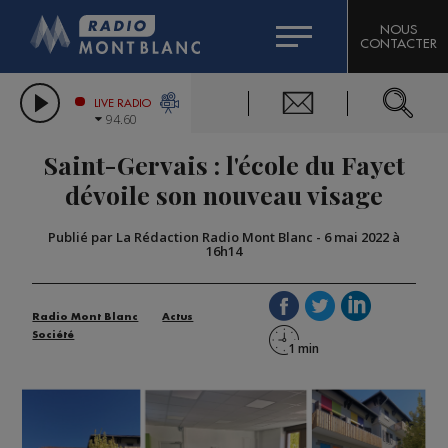
HOROSCOPE
CITIZEN MACHINERY
NOUS
CONTACTER
COMPAGNIE DU MONT-BLANC
LES CHRONIQUES DE L'EXPERT
GRAND MASSIF DOMAINES SKIABLES
LIVE RADIO
94.60
BORINI
Saint-Gervais : l'école du Fayet
BIGARD
dévoile son nouveau visage
Publié par La Rédaction Radio Mont Blanc
-
6 mai 2022 à
16h14
Radio Mont Blanc
Actus
Société