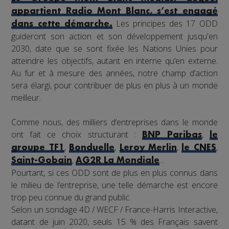
appartient Radio Mont Blanc, s’est engagé
Les principes des 17 ODD
dans cette démarche.
guideront son action et son développement jusqu'en
2030, date que se sont fixée les Nations Unies pour
atteindre les objectifs, autant en interne qu’en externe.
Au fur et à mesure des années, notre champ d’action
sera élargi, pour contribuer de plus en plus à un monde
meilleur.
Comme nous, des milliers d’entreprises dans le monde
ont fait ce choix structurant :
,
BNP Paribas
le
,
,
,
,
groupe TF1
Bonduelle
Leroy Merlin
le CNES
,
...
Saint-Gobain
AG2R La Mondiale
Pourtant, si ces ODD sont de plus en plus connus dans
le milieu de l’entreprise, une telle démarche est encore
trop peu connue du grand public.
Selon un sondage 4D / WECF / France-Harris Interactive,
datant de juin 2020, seuls 15 % des Français savent