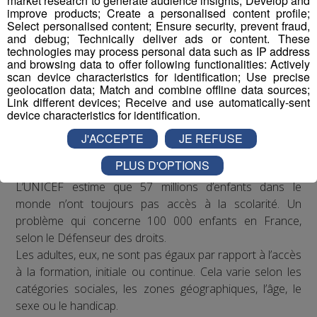
market research to generate audience insights; Develop and
improve products; Create a personalised content profile;
Select personalised content; Ensure security, prevent fraud,
and debug; Technically deliver ads or content. These
technologies may process personal data such as IP address
and browsing data to offer following functionalities: Actively
scan device characteristics for identification; Use precise
geolocation data; Match and combine offline data sources;
Link different devices; Receive and use automatically-sent
device characteristics for identification.
J'ACCEPTE
JE REFUSE
Constat
PLUS D'OPTIONS
L’UNICEF estime que 57 millions d’enfants dans le
monde n’ont toujours pas accès à la scolarité. Un
problème qui concerne 100 000 enfants en France,
selon le Défenseur des droits.
Les adultes, eux, ne sont pas égaux par rapport à l’accès
à la formation, initiale ou continue. Cela varie selon les
catégories sociales, les zones géographiques, l’âge, le
sexe ou le handicap.