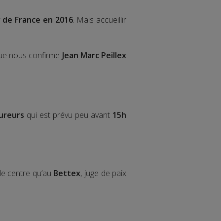
r de France en 2016
. Mais accueillir
 que nous confirme
Jean Marc Peillex
ureurs
qui est prévu peu avant
15h
 le centre qu’au
Bettex
, juge de paix