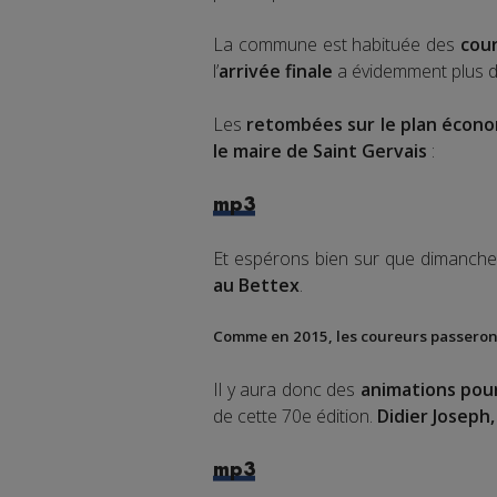
La commune est habituée des
cour
l’
arrivée finale
a évidemment plus d
Les
retombées sur le plan écon
le maire de Saint Gervais
:
mp3
Et espérons bien sur que dimanche
au Bettex
.
Comme en 2015, les coureurs passeront 
Il y aura donc des
animations pour
de cette 70e édition.
Didier Joseph,
mp3