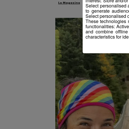
interest: Store and/o
Le Magazine
Radio Mont Blanc
An
Select personalised
to generate audienc
Select personalised c
These technologies m
functionalities: Acti
and combine offline
characteristics for ide