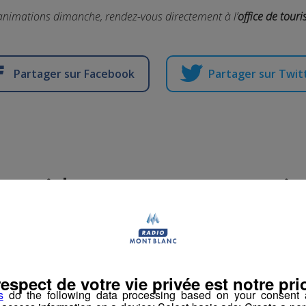
animations dimanche, rendez-vous directement à l’
office de tour
Partager sur Facebook
Partager sur Twit
vé | Faites du Saut à l
en vélo avec Jessica !
La rédaction Montblanclive
-
27 juin 2018 à 10h00
-
Mis à jour le 16 août 
respect de votre vie privée est notre prio
s
do the following data processing based on your consent a