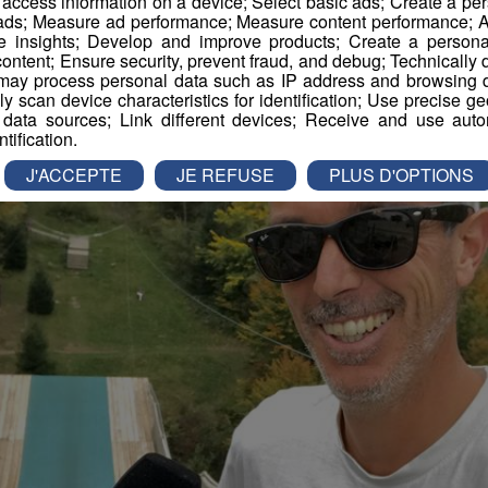
r access information on a device; Select basic ads; Create a per
imation
La Matinale des Super Lève-Tôt
Découverte
 ads; Measure ad performance; Measure content performance; A
e insights; Develop and improve products; Create a personali
ontent; Ensure security, prevent fraud, and debug; Technically d
ay process personal data such as IP address and browsing da
vely scan device characteristics for identification; Use precise g
 data sources; Link different devices; Receive and use autom
ntification.
J'ACCEPTE
JE REFUSE
PLUS D'OPTIONS