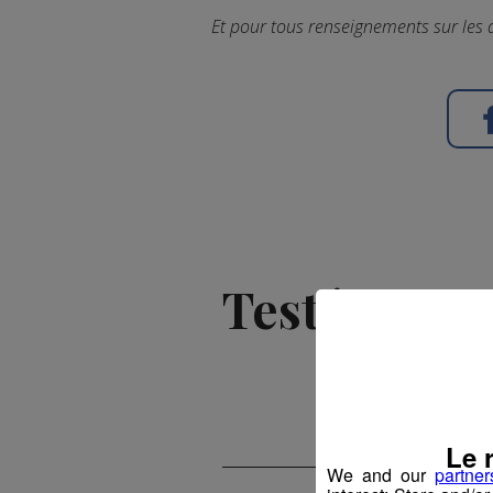
Et pour tous renseignements sur les 
Testé Approu
Publié par 
Le 
We and our
partner