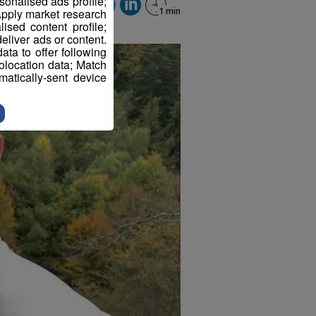
sonalised ads profile;
pply market research
sed content profile;
eliver ads or content.
ta to offer following
eolocation data; Match
atically-sent device