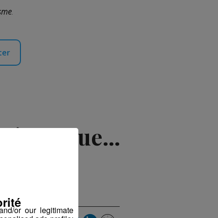
isme
.
ter
'élastique...
2018 à 15h34
rité
nd/or our legitimate