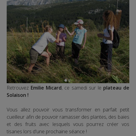
Retrouvez
Emilie Micard
, ce samedi sur le
plateau de
Solaison !
Vous allez pouvoir vous transformer en parfait petit
cueilleur afin de pouvoir ramasser des plantes, des baies
et des fruits avec lesquels vous pourrez créer vos
tisanes lors d'une prochaine séance !