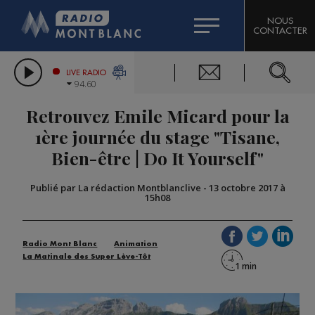
HOROSCOPE
CITIZEN MACHINERY
NOUS
CONTACTER
COMPAGNIE DU MONT-BLANC
LES CHRONIQUES DE L'EXPERT
GRAND MASSIF DOMAINES SKIABLES
LIVE RADIO
94.60
BORINI
Retrouvez Emile Micard pour la
BIGARD
1ère journée du stage "Tisane,
Bien-être | Do It Yourself"
Publié par La rédaction Montblanclive
-
13 octobre 2017 à
15h08
Radio Mont Blanc
Animation
La Matinale des Super Lève-Tôt