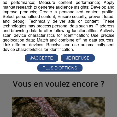
ad performance; Measure content performance; Apply
000 euros) et Mountain Wilderness (2 000 euros).
market research to generate audience insights; Develop and
improve products; Create a personalised content profile;
Select personalised content; Ensure security, prevent fraud,
and debug; Technically deliver ads or content. These
Partager sur Facebook
technologies may process personal data such as IP address
and browsing data to offer following functionalities: Actively
scan device characteristics for identification; Use precise
geolocation data; Match and combine offline data sources;
Link different devices; Receive and use automatically-sent
device characteristics for identification.
Partager sur Twitter
J'ACCEPTE
JE REFUSE
PLUS D'OPTIONS
Vous en voulez encore ?