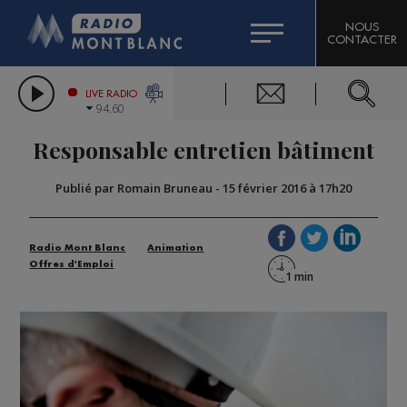
HOROSCOPE
CITIZEN MACHINERY
NOUS
CONTACTER
COMPAGNIE DU MONT-BLANC
LES CHRONIQUES DE L'EXPERT
GRAND MASSIF DOMAINES SKIABLES
LIVE RADIO
94.60
BORINI
Responsable entretien bâtiment
BIGARD
Publié par Romain Bruneau
-
15 février 2016 à 17h20
Radio Mont Blanc
Animation
Offres d'Emploi