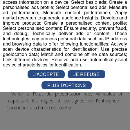
access information on a device; Select basic ads; Create a
mécaniques et les équipements d'un parc diversifié de
personalised ads profile; Select personalised ads; Measure
véhicules VP et VUL/VUM, selon les normes
ad performance; Measure content performance; Apply
constructeur, avec comme objectifs principaux la qualité
market research to generate audience insights; Develop and
improve products; Create a personalised content profile;
et la satisfaction client. Vous suivez régulièrement des
Select personalised content; Ensure security, prevent fraud,
stages de formation sur les nouveaux produits et
and debug; Technically deliver ads or content. These
techniques. Vos principales missions : - Effectuer la
technologies may process personal data such as IP address
and browsing data to offer following functionalities: Actively
maintenance préventive et curative sur l'ensemble des
scan device characteristics for identification; Use precise
véhicules de l'atelier - Réaliser les différents diagnostics
geolocation data; Match and combine offline data sources;
électroniques et manuels - Intervenir sur tous types de
Link different devices; Receive and use automatically-sent
device characteristics for identification.
pannes mécaniques, électriques ou électroniques -
Renseigner les opérations effectuées suivant la
J'ACCEPTE
JE REFUSE
demande des clients - Remonter les informations liées
PLUS D'OPTIONS
aux problèmes rencontrés en temps réel à sa hiérarchie
- Veiller à l'état de présentation des véhicules en
respectant les règles et consignes de l'entreprise -
Contribuer à la tenue de l'atelier