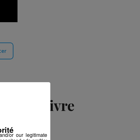
ter
e son livre
Blanc
rité
nd/or our legitimate