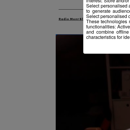
interest: Store and/o
Select personalised
to generate audienc
Select personalised c
Radio Mont Blanc
Animation
La F
These technologies m
functionalities: Acti
and combine offline
characteristics for ide