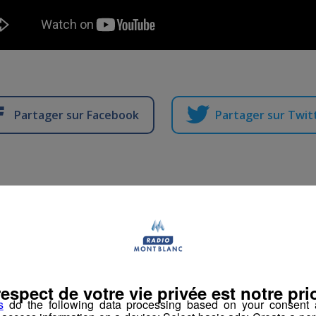
Partager sur Facebook
Partager sur Twit
granges, nous présent
ide" sur Radio Mont 
respect de votre vie privée est notre prio
s
do the following data processing based on your consent a
-
11 janvier 2022 à 11h03
-
Mis à jour le 11 janvier 2022 à 11h10