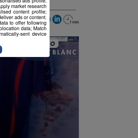
sonalised ads profile;
pply market research
sed content profile;
eliver ads or content.
ta to offer following
eolocation data; Match
atically-sent device