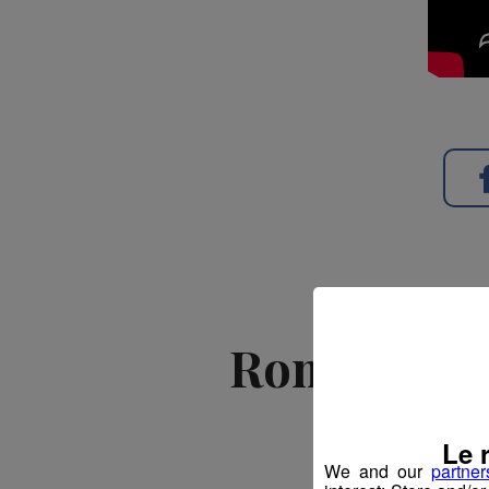
Romain Des
"Sol
Le 
We and our
partner