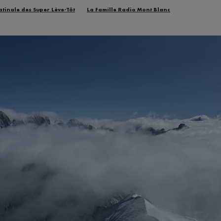
atinale des Super Lève-Tôt
La Famille Radio Mont Blanc