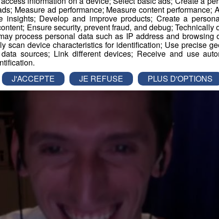
r access information on a device; Select basic ads; Create a per
 ads; Measure ad performance; Measure content performance; A
e insights; Develop and improve products; Create a personali
ontent; Ensure security, prevent fraud, and debug; Technically d
amille Radio Mont Blanc
ay process personal data such as IP address and browsing da
vely scan device characteristics for identification; Use precise g
 data sources; Link different devices; Receive and use autom
ntification.
J'ACCEPTE
JE REFUSE
PLUS D'OPTIONS