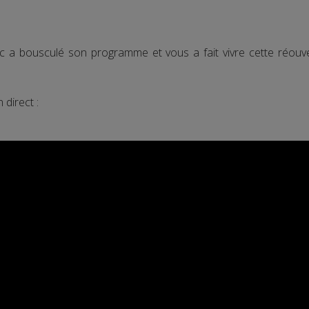
c a bousculé son programme et vous a fait vivre cette réou
direct :