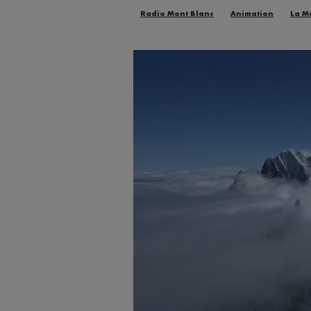
Radio Mont Blanc
Animation
La M