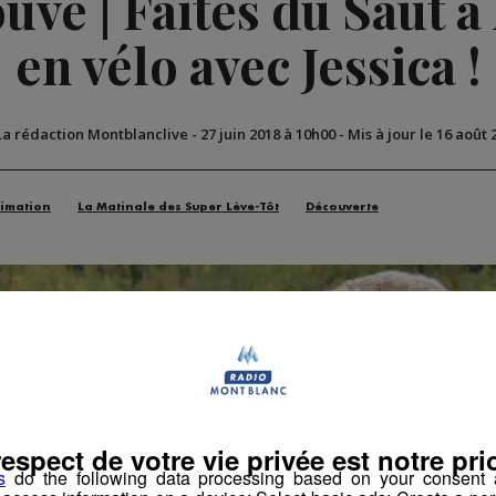
vé | Faites du Saut à l
en vélo avec Jessica !
La rédaction Montblanclive
-
27 juin 2018 à 10h00
-
Mis à jour le 16 août 
imation
La Matinale des Super Lève-Tôt
Découverte
respect de votre vie privée est notre prio
s
do the following data processing based on your consent a