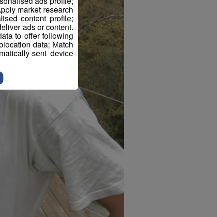
sonalised ads profile;
pply market research
sed content profile;
eliver ads or content.
ta to offer following
eolocation data; Match
atically-sent device