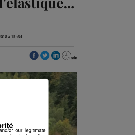
'élastique...
2018 à 15h34
rité
nd/or our legitimate