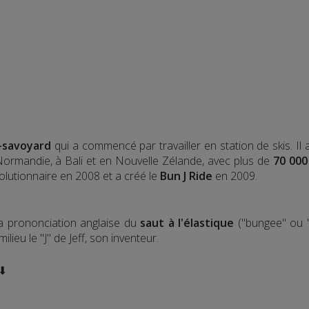
-savoyard
qui a commencé par travailler en station de skis. Il
 Normandie, à Bali et en Nouvelle Zélande, avec plus de
70 000
olutionnaire en 2008 et a créé le
Bun J Ride
en 2009.
la prononciation anglaise du
saut à l'élastique
("bungee" ou "
lieu le "J" de Jeff, son inventeur.
 ⬇