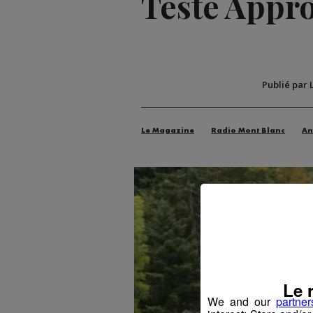
Testé Approu
Publié par 
Le Magazine
Radio Mont Blanc
An
Le 
We and our
partner