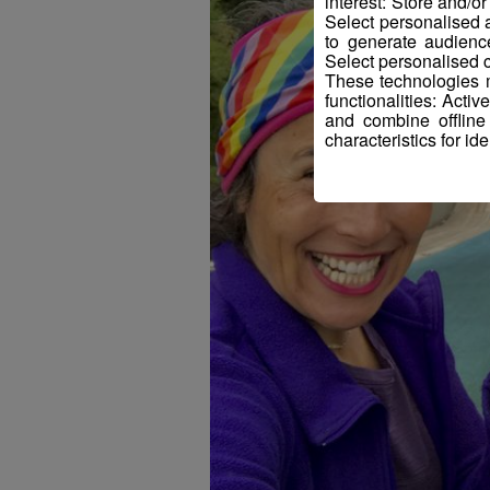
interest: Store and/o
Select personalised
to generate audienc
Select personalised c
These technologies m
functionalities: Acti
and combine offline
characteristics for ide