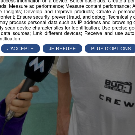
r access information on a device; Select basic ads; Create a per
 ads; Measure ad performance; Measure content performance; A
e insights; Develop and improve products; Create a personali
ontent; Ensure security, prevent fraud, and debug; Technically d
ay process personal data such as IP address and browsing da
vely scan device characteristics for identification; Use precise g
 data sources; Link different devices; Receive and use autom
ntification.
J'ACCEPTE
JE REFUSE
PLUS D'OPTIONS