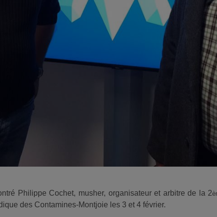
ontré Philippe Cochet, musher,
organisateur
et arbitre de la 2
è
ique des Contamines-Montjoie les 3 et 4 février.