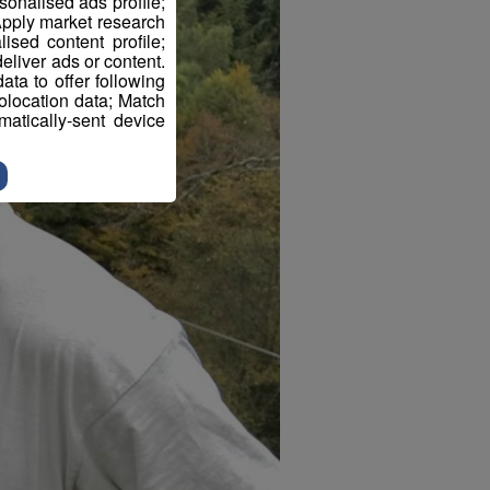
sonalised ads profile;
pply market research
sed content profile;
eliver ads or content.
ta to offer following
eolocation data; Match
atically-sent device