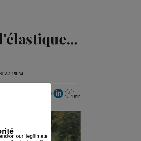
'élastique...
2018 à 15h34
rité
nd/or our legitimate