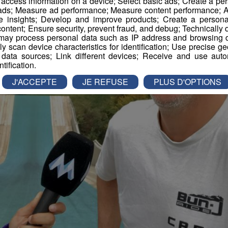
r access information on a device; Select basic ads; Create a per
 ads; Measure ad performance; Measure content performance; A
e insights; Develop and improve products; Create a personali
ontent; Ensure security, prevent fraud, and debug; Technically d
ay process personal data such as IP address and browsing da
vely scan device characteristics for identification; Use precise g
 data sources; Link different devices; Receive and use autom
ntification.
J'ACCEPTE
JE REFUSE
PLUS D'OPTIONS