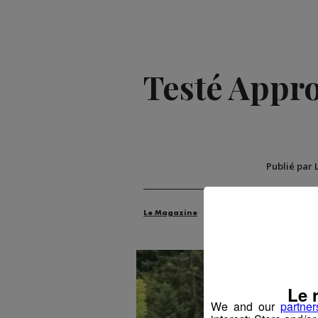
Testé Approu
Publié par 
Le Magazine
Radio Mont Blanc
An
Le 
We and our
partner