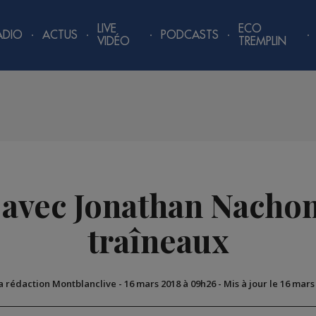
LIVE
ECO
ADIO
ACTUS
PODCASTS
VIDÉO
TREMPLIN
avec Jonathan Nachon
traîneaux
La rédaction Montblanclive
-
16 mars 2018 à 09h26
-
Mis à jour le 16 mars