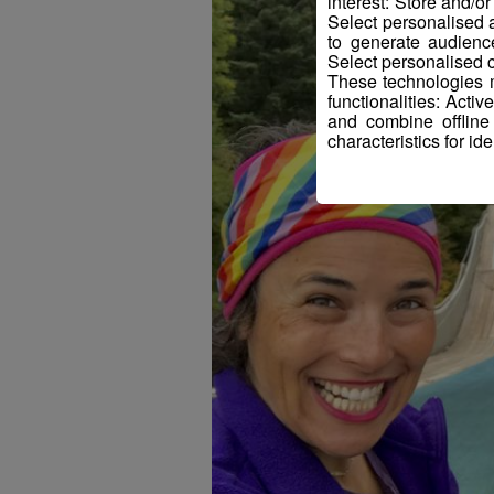
interest: Store and/o
Select personalised
to generate audienc
Select personalised c
These technologies m
functionalities: Acti
and combine offline
characteristics for ide