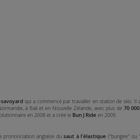
-savoyard
qui a commencé par travailler en station de skis. Il
 Normandie, à Bali et en Nouvelle Zélande, avec plus de
70 000
olutionnaire en 2008 et a créé le
Bun J Ride
en 2009.
la prononciation anglaise du
saut à l'élastique
("bungee" ou "