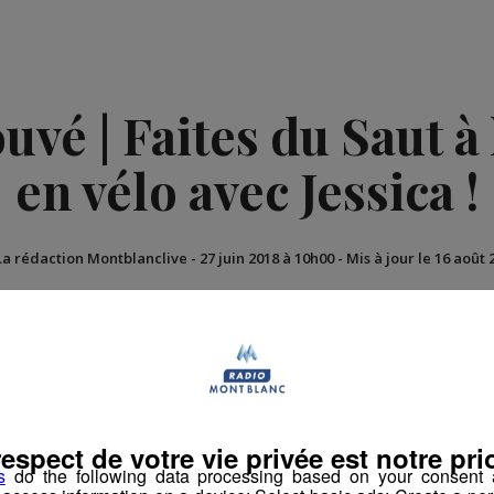
vé | Faites du Saut à l
en vélo avec Jessica !
La rédaction Montblanclive
-
27 juin 2018 à 10h00
-
Mis à jour le 16 août 
imation
La Matinale des Super Lève-Tôt
Découverte
respect de votre vie privée est notre prio
s
do the following data processing based on your consent a