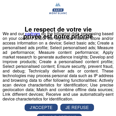
tremplin de saut à l'élastique
révolutionnaire en 2008
et a créé le
Bun J Ride
en 2009.
Bun J
Quoi ?
Le nom
Bun J Ride
est inspiré de la prononciation
Le respect de votre vie
anglaise du
saut à l'élastique
("bungee" ou "bungy")
We and our
partners
do the following data processing based
privée est notre priorité
auquel s'ajoute le "ride" du mouvement et de la liberté,
on your consent and/or our legitimate interest: Store and/or
avec au milieu le "J" de Jeff, son inventeur.
access information on a device; Select basic ads; Create a
personalised ads profile; Select personalised ads; Measure
ad performance; Measure content performance; Apply
Écoutez l'interview de son créateur ⬇
market research to generate audience insights; Develop and
improve products; Create a personalised content profile;
Select personalised content; Ensure security, prevent fraud,
mp3
and debug; Technically deliver ads or content. These
technologies may process personal data such as IP address
and browsing data to offer following functionalities: Actively
scan device characteristics for identification; Use precise
Vous l'avez compris, le
Bun J Ride
combine les
geolocation data; Match and combine offline data sources;
techniques du
saut de tremplin
, du
saut à l'élastique
Link different devices; Receive and use automatically-sent
et de la
tyrolienne
. Le sauteur est équipé à la taille d'un
device characteristics for identification.
harnais relié, de chaque côté, à deux
élastiques
J'ACCEPTE
JE REFUSE
mobiles
. Placé en haut du
tremplin
sur l'accessoire
d'envol de son choix, le sauteur effectue une prise d'élan