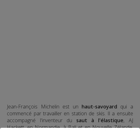
Jean-François Michelin est un
haut-savoyard
qui a
commencé par travailler en station de skis. Il a ensuite
accompagné l'inventeur du
saut à l'élastique
, AJ
Hackett, en Normandie, à Bali et en Nouvelle Zélande,
avec plus de
70 000 sauts
à son actif. Il a eu l'idée d'un