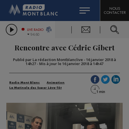
HOROSCOPE
CITIZEN MACHINERY
NOUS
CONTACTER
COMPAGNIE DU MONT-BLANC
LES CHRONIQUES DE L'EXPERT
GRAND MASSIF DOMAINES SKIABLES
LIVE RADIO
94.60
BORINI
Rencontre avec Cédric Gibert
BIGARD
Publié par La rédaction Montblanclive
-
16 janvier 2018 à
14h27
-
Mis à jour le 16 janvier 2018 à 14h47
Radio Mont Blanc
Animation
La Matinale des Super Lève-Tôt