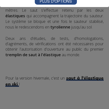
PLUS D'OPTIONS
d'environ 30 mètres qui débouche sur un vide de 40
mètres. Le saut s'effectue retenu par les deux
élastiques
qui accompagnent la trajectoire du sauteur.
Le système se bloque et une fois le sauteur stabilisé,
nous le redescendons en
tyrolienne
jusqu'au sol.
​Deux ans d'études, de tests, d'homologations,
d'agréments, de vérifications ont été nécessaires pour
obtenir l'autorisation d'ouverture au public du premier
tremplin de saut à l'élastique
au monde.
Pour la version hivernale, c'est un
saut à l'élastique
!
en ski