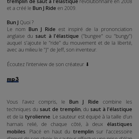
tremplin de saut à l'élastique
révolutionnaire en 2008
et a créé le
Bun J Ride
en 2009.
Bun J
Quoi ?
Le nom
Bun J Ride
est inspiré de la prononciation
anglaise du
saut à l'élastique
("bungee" ou "bungy")
auquel s'ajoute le "ride" du mouvement et de la liberté,
avec au milieu le "J" de Jeff, son inventeur.
Écoutez l'interview de son créateur ⬇
mp3
Vous l'avez compris, le
Bun J Ride
combine les
techniques du
saut de tremplin
, du
saut à l'élastique
et de la
tyrolienne
. Le sauteur est équipé à la taille d'un
harnais relié, de chaque côté, à deux
élastiques
mobiles
. Placé en haut du
tremplin
sur l'accessoire
d'envol de son choix, le sauteur effectue une prise d'élan