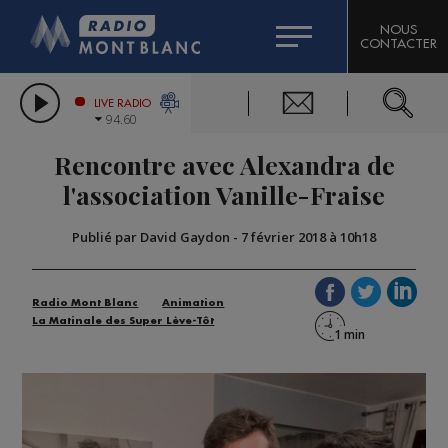
HOROSCOPE
CITIZEN MACHINERY
NOUS
CONTACTER
COMPAGNIE DU MONT-BLANC
LES CHRONIQUES DE L'EXPERT
GRAND MASSIF DOMAINES SKIABLES
LIVE RADIO
94.60
BORINI
Rencontre avec Alexandra de
BIGARD
l'association Vanille-Fraise
Publié par David Gaydon
-
7 février 2018 à 10h18
Radio Mont Blanc
Animation
La Matinale des Super Lève-Tôt