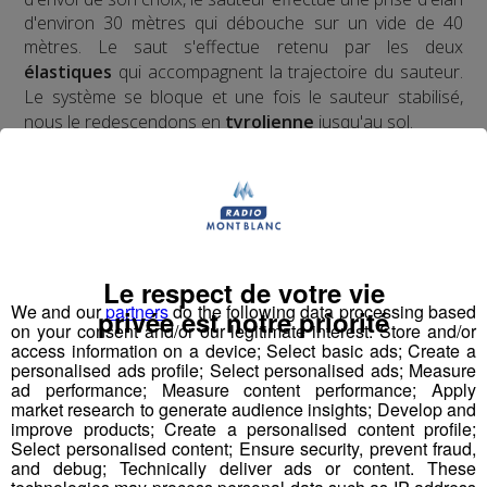
d'environ 30 mètres qui débouche sur un vide de 40
mètres. Le saut s'effectue retenu par les deux
élastiques
qui accompagnent la trajectoire du sauteur.
Le système se bloque et une fois le sauteur stabilisé,
nous le redescendons en
tyrolienne
jusqu'au sol.
​Deux ans d'études, de tests, d'homologations,
d'agréments, de vérifications ont été nécessaires pour
obtenir l'autorisation d'ouverture au public du premier
tremplin de saut à l'élastique
au monde.
Le respect de votre vie
We and our
partners
do the following data processing based
privée est notre priorité
on your consent and/or our legitimate interest: Store and/or
access information on a device; Select basic ads; Create a
Pour la version hivernale, c'est un
saut à l'élastique
personalised ads profile; Select personalised ads; Measure
!
en ski
ad performance; Measure content performance; Apply
market research to generate audience insights; Develop and
improve products; Create a personalised content profile;
Select personalised content; Ensure security, prevent fraud,
and debug; Technically deliver ads or content. These