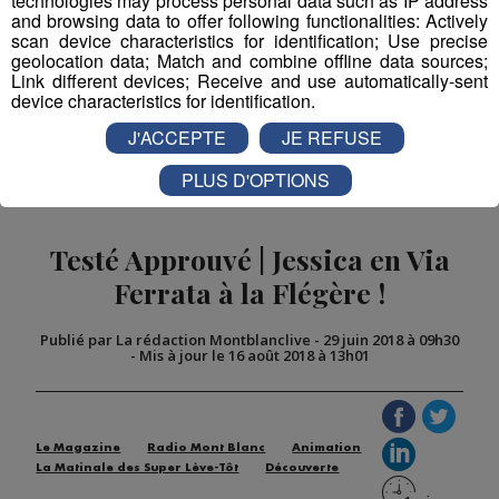
technologies may process personal data such as IP address
and browsing data to offer following functionalities: Actively
Partager sur Facebook
scan device characteristics for identification; Use precise
geolocation data; Match and combine offline data sources;
Link different devices; Receive and use automatically-sent
device characteristics for identification.
J'ACCEPTE
JE REFUSE
Partager sur Twitter
PLUS D'OPTIONS
Testé Approuvé | Jessica en Via
Ferrata à la Flégère !
Publié par La rédaction Montblanclive
-
29 juin 2018 à 09h30
-
Mis à jour le 16 août 2018 à 13h01
Le Magazine
Radio Mont Blanc
Animation
La Matinale des Super Lève-Tôt
Découverte