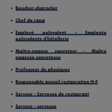
Boucher-charcutier
Chef de rang
Employé polyvalent - Employée
polyvalente d'hôtellerie
Maître-nageur sauveteur - Maître
nageuse sauveteuse
Professeur de physiques
Responsable accueil restauration H-F
Serveur - Serveuse de restaurant
Serveur - serveuse