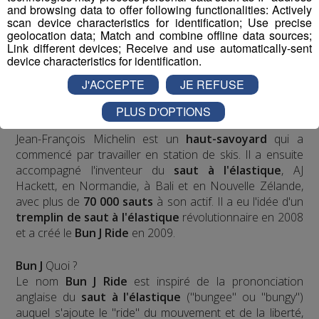
and browsing data to offer following functionalities: Actively
scan device characteristics for identification; Use precise
geolocation data; Match and combine offline data sources;
Link different devices; Receive and use automatically-sent
device characteristics for identification.
J'ACCEPTE
JE REFUSE
PLUS D'OPTIONS
Jean-François Michelin est un
haut-savoyard
qui a
commencé par travailler en station de skis. Il a ensuite
accompagné l'inventeur du
saut à l'élastique
, AJ
Hackett, en Normandie, à Bali et en Nouvelle Zélande,
avec plus de
70 000 sauts
à son actif. Il a eu l'idée d'un
tremplin de saut à l'élastique
révolutionnaire en 2008
et a créé le
Bun J Ride
en 2009.
Bun J
Quoi ?
Le nom
Bun J Ride
est inspiré de la prononciation
anglaise du
saut à l'élastique
("bungee" ou "bungy")
auquel s'ajoute le "ride" du mouvement et de la liberté,