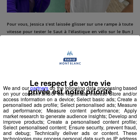
Pour vous, Jessica s'est laissée glisser sur une rampe à toute
vitesse pour tester le Saut à l'élastique en vélo sur le Bun J
Ride !
Le respect de votre vie
We and our
partners
do the following data processing based
privée est notre priorité
on your consent and/or our legitimate interest: Store and/or
access information on a device; Select basic ads; Create a
personalised ads profile; Select personalised ads; Measure
ad performance; Measure content performance; Apply
market research to generate audience insights; Develop and
improve products; Create a personalised content profile;
Select personalised content; Ensure security, prevent fraud,
and debug; Technically deliver ads or content. These
technologies may process personal data such as IP address