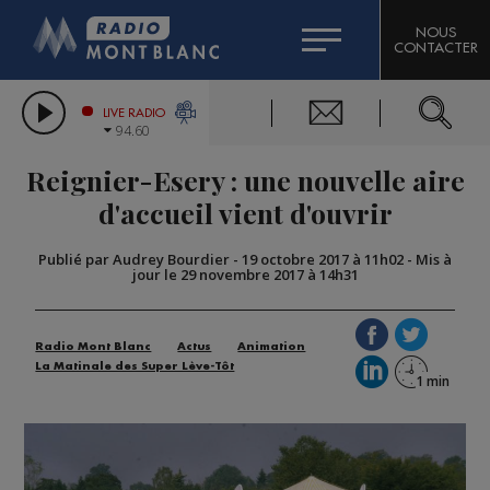
HOROSCOPE
CITIZEN MACHINERY
NOUS
CONTACTER
COMPAGNIE DU MONT-BLANC
LES CHRONIQUES DE L'EXPERT
GRAND MASSIF DOMAINES SKIABLES
LIVE RADIO
94.60
BORINI
Reignier-Esery : une nouvelle aire
BIGARD
d'accueil vient d'ouvrir
Publié par Audrey Bourdier
-
19 octobre 2017 à 11h02
-
Mis à
jour le 29 novembre 2017 à 14h31
Radio Mont Blanc
Actus
Animation
La Matinale des Super Lève-Tôt