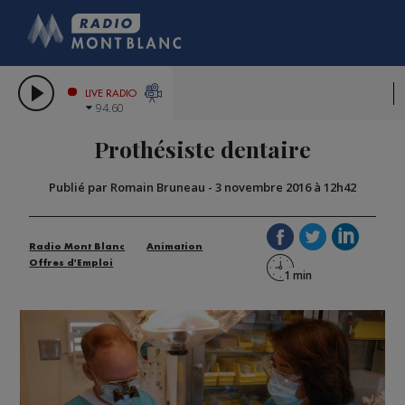
HOROSCOPE
CITIZEN MACHINERY
COMPAGNIE DU MONT-BLANC
LES CHRONIQUES DE L'EXPERT
GRAND MASSIF DOMAINES SKIABLES
LIVE RADIO
94.60
BORINI
Prothésiste dentaire
BIGARD
Publié par Romain Bruneau
-
3 novembre 2016 à 12h42
Radio Mont Blanc
Animation
Offres d'Emploi