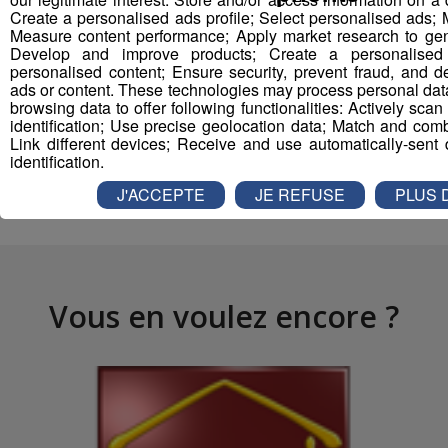
Create a personalised ads profile; Select personalised ads;
Measure content performance; Apply market research to gen
Develop and improve products; Create a personalised c
personalised content; Ensure security, prevent fraud, and d
ads or content. These technologies may process personal dat
Partager sur Facebook
browsing data to offer following functionalities: Actively scan 
identification; Use precise geolocation data; Match and comb
Link different devices; Receive and use automatically-sent d
identification.
Partager sur Twitter
J'ACCEPTE
JE REFUSE
PLUS 
Vous en voulez encore ?