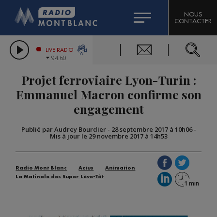
HOROSCOPE
CITIZEN MACHINERY
NOUS
CONTACTER
COMPAGNIE DU MONT-BLANC
LES CHRONIQUES DE L'EXPERT
GRAND MASSIF DOMAINES SKIABLES
LIVE RADIO
94.60
BORINI
Projet ferroviaire Lyon-Turin :
BIGARD
Emmanuel Macron confirme son
engagement
Publié par Audrey Bourdier
-
28 septembre 2017 à 10h06
-
Mis à jour le 29 novembre 2017 à 14h53
Radio Mont Blanc
Actus
Animation
La Matinale des Super Lève-Tôt