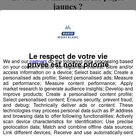
jaunes ?
Publié par David Gaydon
-
28 septembre 2017 à 10h27
Radio Mont Blanc
Animation
La Matinale des Super Lève-Tôt
Le respect de votre vie
We and our
partners
do the following data processing based
privée est notre priorité
on your consent and/or our legitimate interest: Store and/or
access information on a device; Select basic ads; Create a
personalised ads profile; Select personalised ads; Measure
ad performance; Measure content performance; Apply
market research to generate audience insights; Develop and
improve products; Create a personalised content profile;
Select personalised content; Ensure security, prevent fraud,
and debug; Technically deliver ads or content. These
technologies may process personal data such as IP address
and browsing data to offer following functionalities: Actively
scan device characteristics for identification; Use precise
geolocation data; Match and combine offline data sources;
Link different devices; Receive and use automatically-sent