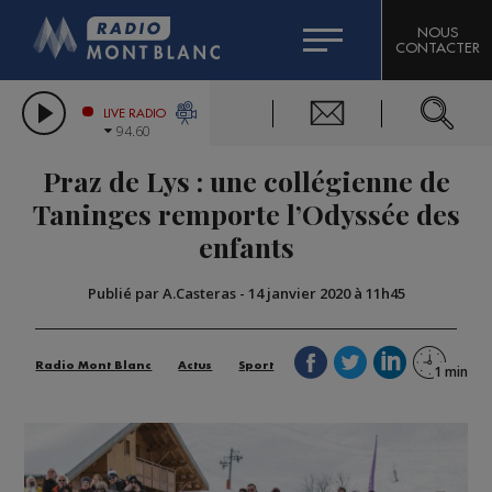
HOROSCOPE
CITIZEN MACHINERY
NOUS
CONTACTER
COMPAGNIE DU MONT-BLANC
LES CHRONIQUES DE L'EXPERT
GRAND MASSIF DOMAINES SKIABLES
LIVE RADIO
94.60
BORINI
Praz de Lys : une collégienne de
BIGARD
Taninges remporte l’Odyssée des
enfants
Publié par A.Casteras
-
14 janvier 2020 à 11h45
Radio Mont Blanc
Actus
Sport