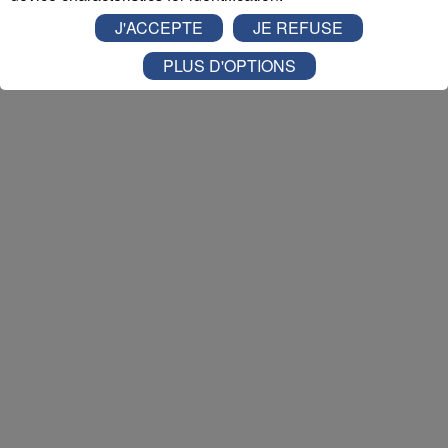
Nathan est allé tester pour vous
Verticalp Émosson,
J'ACCEPTE
JE REFUSE
dans la Vallée du Trient
:
PLUS D'OPTIONS