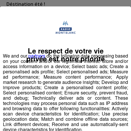
Déstination été !
Deux rendez-vous par jour, à 8h45 et 17h45 sur
Radio Mont Blanc !
Déstination été ! Une question...une destination !
Le respect de votre vie
Nous vous poserons une question, a vous de faire le
We and our
partners
do the following data processing based
privée est notre priorité
bon choix entre les 3 réponses pour repartir avec vos
on your consent and/or our legitimate interest: Store and/or
access information on a device; Select basic ads; Create a
entrées pour un maximum d'activités dans la région !
personalised ads profile; Select personalised ads; Measure
ad performance; Measure content performance; Apply
Inscription par téléphone toute la journée pour
market research to generate audience insights; Develop and
improve products; Create a personalised content profile;
participer aux 2 tirages au sort par jour à 8h45 et 17h45.
Select personalised content; Ensure security, prevent fraud,
Appelez le standard au 04 50 58 24 09
and debug; Technically deliver ads or content. These
technologies may process personal data such as IP address
and browsing data to offer following functionalities: Actively
Pour cette semaine on vous offre vos entrées pour vous
scan device characteristics for identification; Use precise
et la personne de votre choix pour
WALIBI RHONE
geolocation data; Match and combine offline data sources;
ALPES
!
Link different devices; Receive and use automatically-sent
device characteristics for identification.