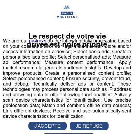
Après une pause de dix ans, le quatuor revient sur le
devant de la scène avec "
Dans la Peau
", un nouvel opus
intense et prenant. Une fois encore, l'univers
KYO
accroche et nous agrippe. Entre juvénilité aérienne et
Le respect de votre vie
rugosité profonde, les tonalités charnelles du nouvel
We and our
partners
do the following data processing based
privée est notre priorité
on your consent and/or our legitimate interest: Store and/or
album se jouent de nos sens. La saveur
KYO
s'affirme et
access information on a device; Select basic ads; Create a
s'affine.
personalised ads profile; Select personalised ads; Measure
ad performance; Measure content performance; Apply
market research to generate audience insights; Develop and
Faisant partie des rares groupes français à avoir vendu
improve products; Create a personalised content profile;
plus de 2 millions d'albums,
KYO
poursuit sa route et
Select personalised content; Ensure security, prevent fraud,
sera sur la scène de la
salle des fêtes de Thônex à
and debug; Technically deliver ads or content. These
technologies may process personal data such as IP address
Genève
le vendredi 12 octobre à 20h.
and browsing data to offer following functionalities: Actively
scan device characteristics for identification; Use precise
Radio Mont Blanc, au sommet des concerts, vous offre vos
geolocation data; Match and combine offline data sources;
Link different devices; Receive and use automatically-sent
invitations !
device characteristics for identification.
Du 1er au 3 octobre, envoyez le code
KYO
par
SMS
au
J'ACCEPTE
JE REFUSE
72 800
pour participer au tirage au sort