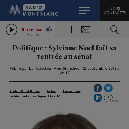
HOROSCOPE
CITIZEN MACHINERY
NOUS
CONTACTER
COMPAGNIE DU MONT-BLANC
LES CHRONIQUES DE L'EXPERT
GRAND MASSIF DOMAINES SKIABLES
LIVE RADIO
94.60
BORINI
Politique : Sylviane Noel fait sa
BIGARD
rentrée au sénat
Publié par La rédaction Montblanclive
-
25 septembre 2018 à
09h37
Radio Mont Blanc
Actus
Animation
La Matinale des Super Lève-Tôt