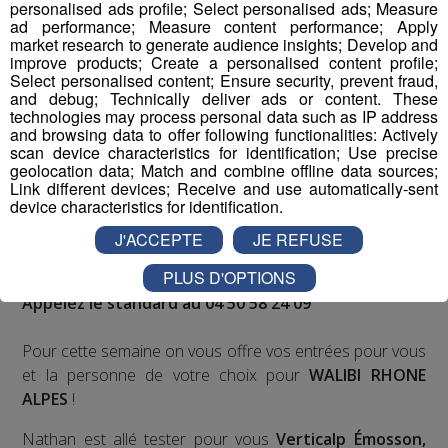
personalised ads profile; Select personalised ads; Measure
ad performance; Measure content performance; Apply
Deux rendez-vous par jour, à 8h45 et 17h45 sur
market research to generate audience insights; Develop and
improve products; Create a personalised content profile;
Radio Mont Blanc !
Select personalised content; Ensure security, prevent fraud,
and debug; Technically deliver ads or content. These
Déstination été ! Une question...une destination !
technologies may process personal data such as IP address
and browsing data to offer following functionalities: Actively
scan device characteristics for identification; Use precise
Nous vous poserons une question, a vous de faire le
geolocation data; Match and combine offline data sources;
bon choix entre les 3 réponses pour repartir avec vos
Link different devices; Receive and use automatically-sent
device characteristics for identification.
entrées pour un maximum d'activités dans la région !
J'ACCEPTE
JE REFUSE
Inscription par téléphone toute la journée pour
PLUS D'OPTIONS
participer aux 2 tirages au sort par jour à 8h45 et 17h45.
Appelez le standard au 04 50 58 24 09
Pour cette semaine on vous offre vos entrées pour vous
et la personne de votre choix pour
WALIBI RHONE
ALPES
!
Nathan est allé tester pour vous
Verticalp Émosson,