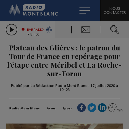
HOROSCOPE
CITIZEN MACHINERY
NOUS
CONTACTER
COMPAGNIE DU MONT-BLANC
LES CHRONIQUES DE L'EXPERT
GRAND MASSIF DOMAINES SKIABLES
LIVE RADIO
94.60
BORINI
Plateau des Glières : le patron du
BIGARD
Tour de France en repérage pour
l'étape entre Méribel et La Roche-
sur-Foron
Publié par La Rédaction Radio Mont Blanc
-
17 juillet 2020 à
10h23
Radio Mont Blanc
Actus
Sport