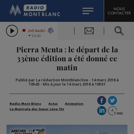
HOROSCOPE
CITIZEN MACHINERY
NOUS
CONTACTER
COMPAGNIE DU MONT-BLANC
LES CHRONIQUES DE L'EXPERT
GRAND MASSIF DOMAINES SKIABLES
LIVE RADIO
94.60
BORINI
Pierra Menta : le départ de la
BIGARD
33ème édition a été donné ce
matin
Publié par La rédaction Montblanclive
-
14 mars 2018 à
10h45
-
Mis à jour le 14 mars 2018 à 10h51
Radio Mont Blanc
Actus
Animation
La Matinale des Super Lève-Tôt