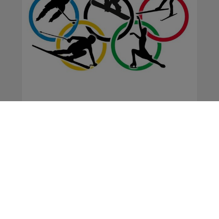
Jeux Olympiques : une
médaille de plus au
compteur de l'équipe de
France
Actus
La Matinale des Super Lève-Tôt