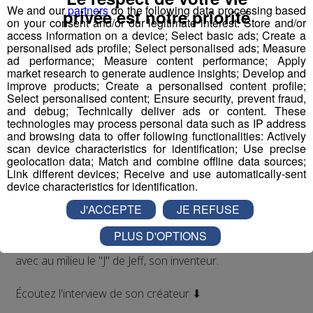
We and our
partners
do the following data processing based
privée est notre priorité
on your consent and/or our legitimate interest: Store and/or
access information on a device; Select basic ads; Create a
personalised ads profile; Select personalised ads; Measure
ad performance; Measure content performance; Apply
market research to generate audience insights; Develop and
Jean-François Michelin est un
haut-savoyard
qui a
improve products; Create a personalised content profile;
commencé par travailler en station de skis. Il a ensuite
Select personalised content; Ensure security, prevent fraud,
accompagné l'inventeur du
saut à l'élastique
, AJ
and debug; Technically deliver ads or content. These
Hackett, en Normandie, à Bali et en Nouvelle Zélande,
technologies may process personal data such as IP address
and browsing data to offer following functionalities: Actively
avec plus de
70 000 sauts
à son actif. Il a eu l'idée d'un
scan device characteristics for identification; Use precise
tremplin de saut à l'élastique
révolutionnaire en 2008
geolocation data; Match and combine offline data sources;
et a créé le
Bun J Ride
en 2009.
Link different devices; Receive and use automatically-sent
device characteristics for identification.
Bun J
Quoi ?
J'ACCEPTE
JE REFUSE
Le nom
Bun J Ride
est inspiré de la prononciation
anglaise du
saut à l'élastique
("bungee" ou "bungy")
PLUS D'OPTIONS
auquel s'ajoute le "ride" du mouvement et de la liberté,
avec au milieu le "J" de Jeff, son inventeur.
Écoutez l'interview de son créateur ⬇