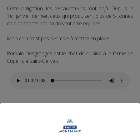
Cette obligation, les restaurateurs l’ont déjà. Depuis le
1er janvier dernier, ceux qui produisent plus de 5 tonnes
de biodéchets par an doivent être équipés.
Mais cela n’est pas si simple à mettre en place.
Romain Desgranges est le chef de cuisine à la ferme de
Cupelin, à Saint-Gervais.
Pour aider les restaurateurs du Pays du Mont-Blanc, la
communauté de communes a organisé des réunions
d’information.
Elle a prévu de les accompagner pour trouver des