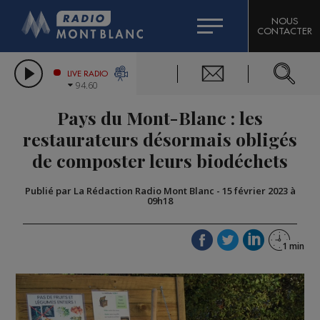
HOROSCOPE
CITIZEN MACHINERY
NOUS
CONTACTER
COMPAGNIE DU MONT-BLANC
LES CHRONIQUES DE L'EXPERT
GRAND MASSIF DOMAINES SKIABLES
LIVE RADIO
94.60
BORINI
Pays du Mont-Blanc : les
BIGARD
restaurateurs désormais obligés
de composter leurs biodéchets
Publié par La Rédaction Radio Mont Blanc
-
15 février 2023 à
09h18