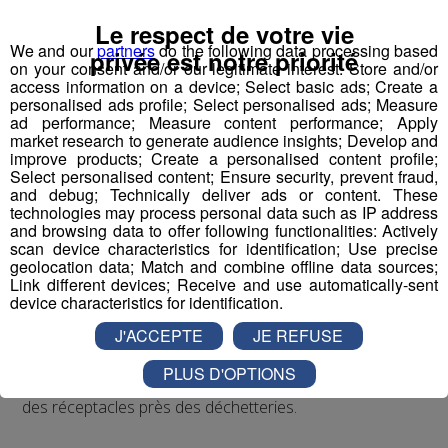
solutions en fonction de la taille et la localisation des
Le respect de votre vie
établissements.
We and our
partners
do the following data processing based
privée est notre priorité
on your consent and/or our legitimate interest: Store and/or
access information on a device; Select basic ads; Create a
Car cette obligation concerne à la fois les restaurants et
personalised ads profile; Select personalised ads; Measure
les cuisines centrales, comme celles des établissements
ad performance; Measure content performance; Apply
scolaires ou encore des hôpitaux.
market research to generate audience insights; Develop and
improve products; Create a personalised content profile;
Select personalised content; Ensure security, prevent fraud,
Jean-Marc Peillex est le président de la communauté de
and debug; Technically deliver ads or content. These
communes.
technologies may process personal data such as IP address
and browsing data to offer following functionalities: Actively
scan device characteristics for identification; Use precise
geolocation data; Match and combine offline data sources;
Link different devices; Receive and use automatically-sent
device characteristics for identification.
J'ACCEPTE
JE REFUSE
Ces solutions pourront être individuelles, par exemple un
PLUS D'OPTIONS
composteur dans le jardin, ou collectives, par exemple
des réceptacles près des déchetteries.