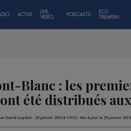
LIVE
ECO
ADIO
ACTUS
PODCASTS
VIDÉO
TREMPLIN
nt-Blanc : les premie
ont été distribués au
par David Gaydon
-
29 janvier 2019 à 11h13
-
Mis à jour le 29 janvier 201