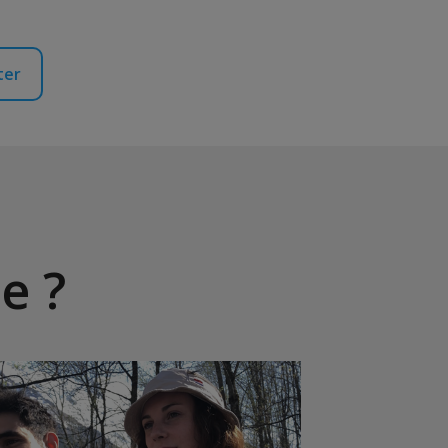
ter
e ?