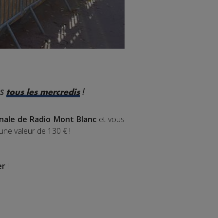
es
!
tous les mercredis
inale de Radio Mont Blanc
et vous
'une valeur de 130 € !
er
!