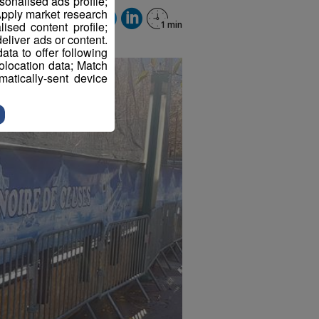
sonalised ads profile;
pply market research
sed content profile;
eliver ads or content.
ta to offer following
eolocation data; Match
atically-sent device