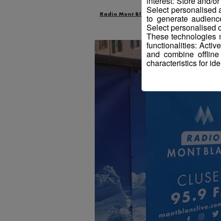
interest: Store and/o
Select personalised
Radio Mont Blanc
Animation
Jeux
to generate audienc
Select personalised c
These technologies m
functionalities: Acti
and combine offline
characteristics for ide