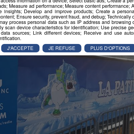
r access information on a device; Select basic ads; Create a per
 ads; Measure ad performance; Measure content performance; A
 Cloturés
e insights; Develop and improve products; Create a personali
ontent; Ensure security, prevent fraud, and debug; Technically d
ay process personal data such as IP address and browsing da
vely scan device characteristics for identification; Use precise g
 data sources; Link different devices; Receive and use autom
ntification.
J'ACCEPTE
JE REFUSE
PLUS D'OPTIONS