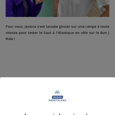
Pour vous, Jessica s'est laissée glisser sur une rampe à toute
vitesse pour tester le Saut à l'élastique en vélo sur le Bun J
Ride !