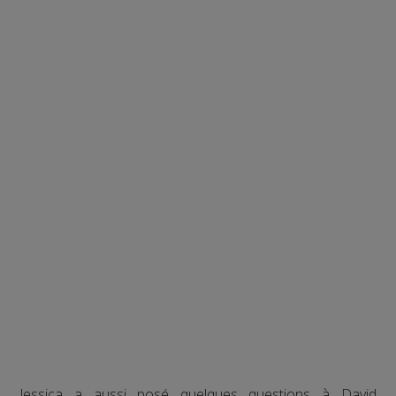
Jessica a aussi posé quelques questions à David