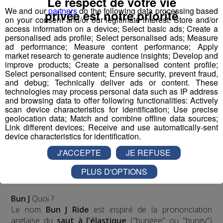
Le respect de votre vie
We and our
partners
do the following data processing based
privée est notre priorité
on your consent and/or our legitimate interest: Store and/or
access information on a device; Select basic ads; Create a
personalised ads profile; Select personalised ads; Measure
ad performance; Measure content performance; Apply
market research to generate audience insights; Develop and
improve products; Create a personalised content profile;
Select personalised content; Ensure security, prevent fraud,
and debug; Technically deliver ads or content. These
technologies may process personal data such as IP address
and browsing data to offer following functionalities: Actively
scan device characteristics for identification; Use precise
Jean-François Michelin est un
haut-savoyard
qui a
geolocation data; Match and combine offline data sources;
commencé par travailler en station de skis. Il a ensuite
Link different devices; Receive and use automatically-sent
accompagné l'inventeur du
saut à l'élastique
, AJ
device characteristics for identification.
Hackett, en Normandie, à Bali et en Nouvelle Zélande,
J'ACCEPTE
JE REFUSE
avec plus de
70 000 sauts
à son actif. Il a eu l'idée d'un
tremplin de saut à l'élastique
révolutionnaire en 2008
PLUS D'OPTIONS
et a créé le
Bun J Ride
en 2009.
Bun J
Quoi ?
Le nom
Bun J Ride
est inspiré de la prononciation
anglaise du
saut à l'élastique
("bungee" ou "bungy")