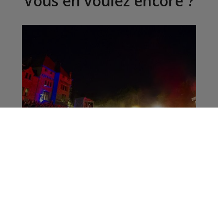
Vous en voulez encore ?
Montjoux Festival ,
interview d'Alain Saillet
, chargé de
communication