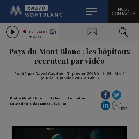
HOROSCOPE
CITIZEN MACHINERY
NOUS
CONTACTER
COMPAGNIE DU MONT-BLANC
LES CHRONIQUES DE L'EXPERT
GRAND MASSIF DOMAINES SKIABLES
LIVE RADIO
94.60
BORINI
Pays du Mont Blanc : les hôpitaux
BIGARD
recrutent par vidéo
Publié par David Gaydon
-
31 janvier 2018 à 11h26
-
Mis à
jour le 31 janvier 2018 à 14h56
Radio Mont Blanc
Actus
Animation
La Matinale des Super Lève-Tôt