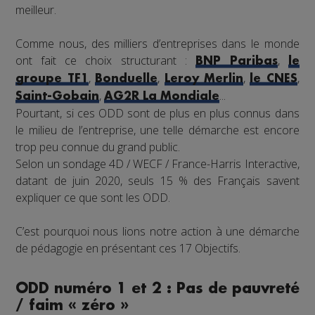
meilleur.
Comme nous, des milliers d’entreprises dans le monde
ont fait ce choix structurant :
,
BNP Paribas
le
,
,
,
,
groupe TF1
Bonduelle
Leroy Merlin
le CNES
,
...
Saint-Gobain
AG2R La Mondiale
Pourtant, si ces ODD sont de plus en plus connus dans
le milieu de l’entreprise, une telle démarche est encore
trop peu connue du grand public.
Selon un sondage 4D / WECF / France-Harris Interactive,
datant de juin 2020, seuls 15 % des Français savent
expliquer ce que sont les ODD.
C’est pourquoi nous lions notre action à une démarche
de pédagogie en présentant ces 17 Objectifs.
ODD numéro 1 et 2 : Pas de pauvreté
/ faim « zéro »