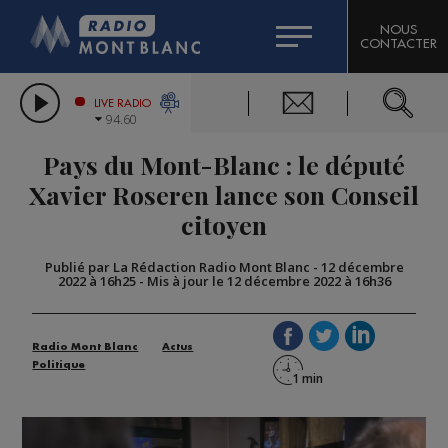
HOROSCOPE
CITIZEN MACHINERY
NOUS
CONTACTER
COMPAGNIE DU MONT-BLANC
LES CHRONIQUES DE L'EXPERT
GRAND MASSIF DOMAINES SKIABLES
LIVE RADIO
94.60
BORINI
Pays du Mont-Blanc : le député
BIGARD
Xavier Roseren lance son Conseil
citoyen
Publié par La Rédaction Radio Mont Blanc
-
12 décembre
2022 à 16h25
-
Mis à jour le 12 décembre 2022 à 16h36
Radio Mont Blanc
Actus
Politique