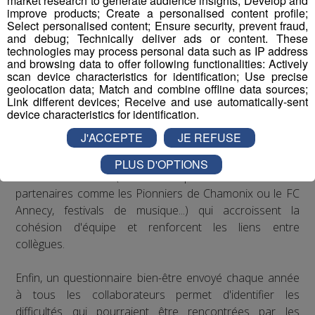
market research to generate audience insights; Develop and
recommandations de la médecine du travail en matière
improve products; Create a personalised content profile;
de posture sur les postes de travail : des rehausseurs de
Select personalised content; Ensure security, prevent fraud,
and debug; Technically deliver ads or content. These
clavier ont été distribués aux salariés qui le souhaitaient.
technologies may process personal data such as IP address
and browsing data to offer following functionalities: Actively
Concernant le bien-être au travail, le Groupe Mont Blanc
scan device characteristics for identification; Use precise
geolocation data; Match and combine offline data sources;
Médias organise depuis plusieurs années des
Link different devices; Receive and use automatically-sent
séminaires d’entreprise qui permettent à ses
device characteristics for identification.
collaborateurs de partager des moments conviviaux qui
J'ACCEPTE
JE REFUSE
sortent du cadre formel du travail. De plus, il est
régulièrement proposé aux salariés de participer à des
PLUS D'OPTIONS
événements festifs (rencontres sportives avec les clubs
partenaires comme les Pionniers de Chamonix ou le FC
Annecy, festivals de musique...) qui accroissent la
cohésion d'équipe et renforcent les liens entre
collègues.
Enfin, un questionnaire bien-être envoyé chaque année
à tous les collaborateurs permet d'identifier les
difficultés qui pourraient être rencontrées par les