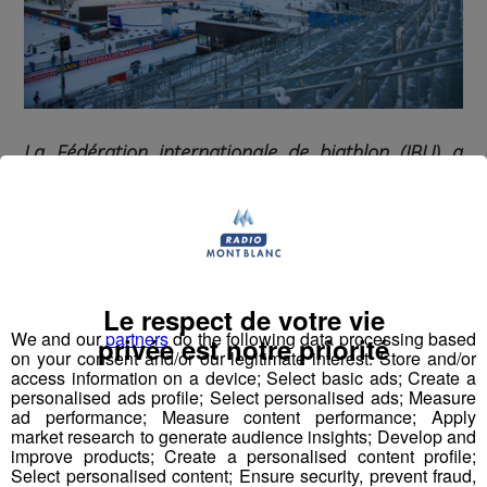
La Fédération internationale de biathlon (IBU) a
annoncé ce lundi 5 octobre une modification du
programme de la Coupe du Monde notamment
pour le mois de janvier 2021.
Le respect de votre vie
Compte tenu du contexte sanitaire et de cette épidémie
We and our
partners
do the following data processing based
privée est notre priorité
de la Covid-19, les responsables veulent limiter les
on your consent and/or our legitimate interest: Store and/or
déplacements.
access information on a device; Select basic ads; Create a
personalised ads profile; Select personalised ads; Measure
ad performance; Measure content performance; Apply
Il y aura bien trois étapes de Coupe du monde de
market research to generate audience insights; Develop and
biathlon en janvier, mais uniquement sur deux sites, au
improve products; Create a personalised content profile;
Select personalised content; Ensure security, prevent fraud,
lieu de trois.