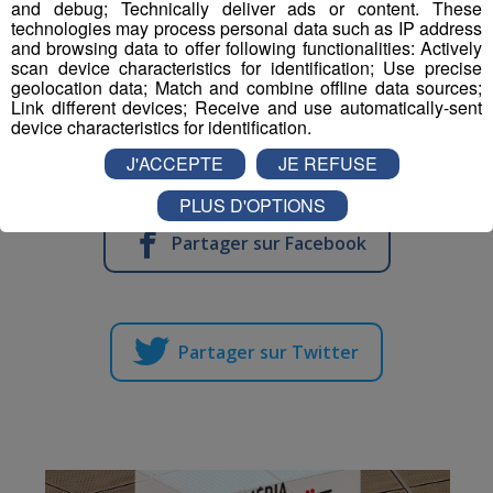
and debug; Technically deliver ads or content. These
technologies may process personal data such as IP address
C’est l’étape de Ruhpolding qui est annulée.
and browsing data to offer following functionalities: Actively
scan device characteristics for identification; Use precise
geolocation data; Match and combine offline data sources;
Les biathlètes se rendront d’abord à Oberhof en
Link different devices; Receive and use automatically-sent
Allemagne pour y rester deux semaines, avant de rendre
device characteristics for identification.
en Italie, à Antholz.
J'ACCEPTE
JE REFUSE
PLUS D'OPTIONS
Partager sur Facebook
Partager sur Twitter