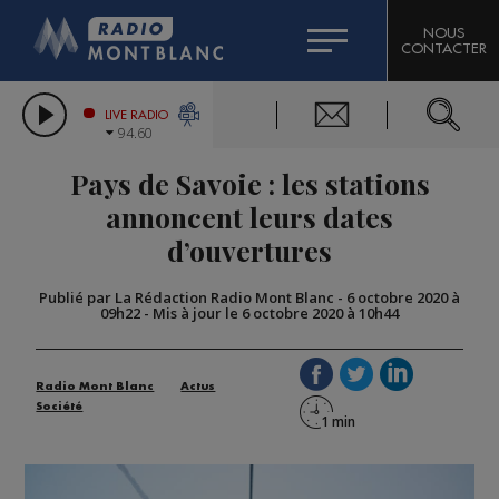
HOROSCOPE
CITIZEN MACHINERY
NOUS
CONTACTER
COMPAGNIE DU MONT-BLANC
LES CHRONIQUES DE L'EXPERT
GRAND MASSIF DOMAINES SKIABLES
LIVE RADIO
94.60
BORINI
Pays de Savoie : les stations
BIGARD
annoncent leurs dates
d’ouvertures
Publié par La Rédaction Radio Mont Blanc
-
6 octobre 2020 à
09h22
-
Mis à jour le 6 octobre 2020 à 10h44
Radio Mont Blanc
Actus
Société