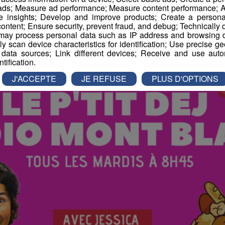
atinale des Super Lève-Tôt
 ads; Measure ad performance; Measure content performance; A
e insights; Develop and improve products; Create a personali
ontent; Ensure security, prevent fraud, and debug; Technically d
ay process personal data such as IP address and browsing da
vely scan device characteristics for identification; Use precise g
 data sources; Link different devices; Receive and use autom
ntification.
J'ACCEPTE
JE REFUSE
PLUS D'OPTIONS