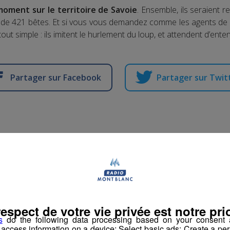
moment sur le territoire de Savoie
. Ensemble, ils seraient
t de 421 bêtes. Et si vous vous demandez comme les agents de l
out simple : ils imitent le hurlement du loup, et attendent d’ent
Partager sur Facebook
Partager sur Twit
tit Dej' de Radio Mont
r David Gaydon
-
3 septembre 2018 à 10h47
-
Mis à jour le 4 septembre 2
respect de votre vie privée est notre prio
s
do the following data processing based on your consent a
r access information on a device; Select basic ads; Create a per