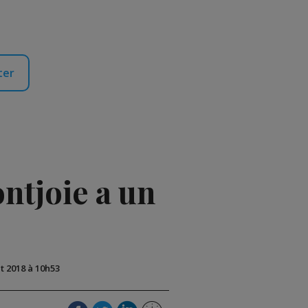
ter
ontjoie a un
ût 2018 à 10h53