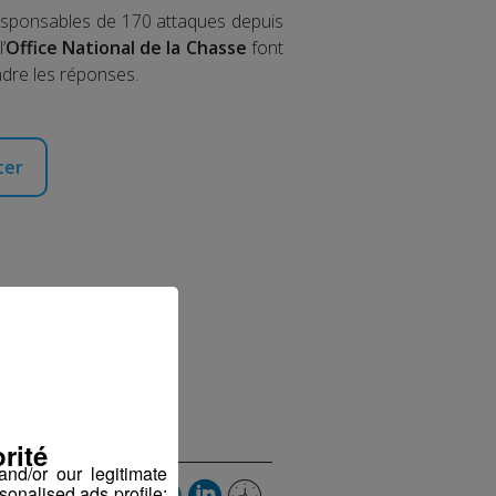
 responsables de 170 attaques depuis
’
Office National de la Chasse
font
endre les réponses.
ter
 Blanc
018 à 09h10
rité
nd/or our legitimate
sonalised ads profile;