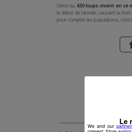
Selon lui,
430 loups vivent en ce 
le début de l’année, causant la mor
pour compter les populations, c’est t
Le Pe
Publié pa
Le 
We and our
partner
interest: Store and/o