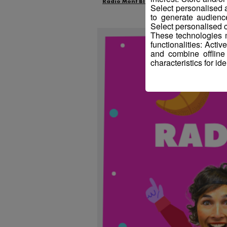
Radio Mont Blanc
Animation
La M
Select personalised
to generate audienc
Select personalised c
These technologies m
functionalities: Acti
and combine offline
characteristics for ide