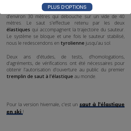
mobiles
. Placé en haut du
tremplin
sur l'accessoire
PLUS D'OPTIONS
d'envol de son choix, le sauteur effectue une prise d'élan
d'environ 30 mètres qui débouche sur un vide de 40
mètres. Le saut s'effectue retenu par les deux
élastiques
qui accompagnent la trajectoire du sauteur.
Le système se bloque et une fois le sauteur stabilisé,
nous le redescendons en
tyrolienne
jusqu'au sol.
​Deux ans d'études, de tests, d'homologations,
d'agréments, de vérifications ont été nécessaires pour
obtenir l'autorisation d'ouverture au public du premier
tremplin de saut à l'élastique
au monde.
Pour la version hivernale, c'est un
saut à l'élastique
!
en ski