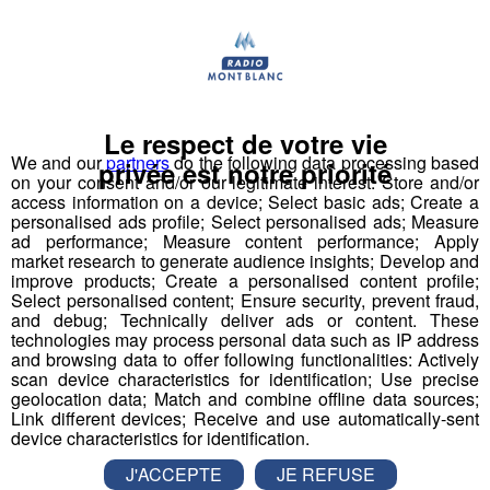
avec plus de
70 000 sauts
à son actif. Il a eu l'idée d'un
tremplin de saut à l'élastique
révolutionnaire en 2008
et a créé le
Bun J Ride
en 2009.
Bun J
Quoi ?
Le respect de votre vie
Le nom
Bun J Ride
est inspiré de la prononciation
We and our
partners
do the following data processing based
anglaise du
saut à l'élastique
("bungee" ou "bungy")
privée est notre priorité
on your consent and/or our legitimate interest: Store and/or
auquel s'ajoute le "ride" du mouvement et de la liberté,
access information on a device; Select basic ads; Create a
avec au milieu le "J" de Jeff, son inventeur.
personalised ads profile; Select personalised ads; Measure
ad performance; Measure content performance; Apply
market research to generate audience insights; Develop and
Écoutez l'interview de son créateur ⬇
improve products; Create a personalised content profile;
Select personalised content; Ensure security, prevent fraud,
and debug; Technically deliver ads or content. These
mp3
technologies may process personal data such as IP address
and browsing data to offer following functionalities: Actively
scan device characteristics for identification; Use precise
Vous l'avez compris, le
Bun J Ride
combine les
geolocation data; Match and combine offline data sources;
Link different devices; Receive and use automatically-sent
techniques du
saut de tremplin
, du
saut à l'élastique
device characteristics for identification.
et de la
tyrolienne
. Le sauteur est équipé à la taille d'un
J'ACCEPTE
JE REFUSE
harnais relié, de chaque côté, à deux
élastiques