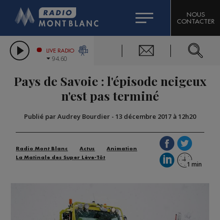
HOROSCOPE
CITIZEN MACHINERY
NOUS
CONTACTER
COMPAGNIE DU MONT-BLANC
LES CHRONIQUES DE L'EXPERT
GRAND MASSIF DOMAINES SKIABLES
LIVE RADIO
94.60
BORINI
Pays de Savoie : l'épisode neigeux
BIGARD
n'est pas terminé
Publié par Audrey Bourdier
-
13 décembre 2017 à 12h20
Radio Mont Blanc
Actus
Animation
La Matinale des Super Lève-Tôt