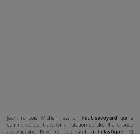
Jean-François Michelin est un
haut-savoyard
qui a
commencé par travailler en station de skis. Il a ensuite
accompagné l'inventeur du
saut à l'élastique
, AJ
Hackett, en Normandie, à Bali et en Nouvelle Zélande,