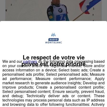
La Marseillaise a retenti hier à Pokljuka en Slovénie.
L’équipe française de biathlon s’est imposée au terme du
relais mixte.
Le respect de votre vie
Anaïs Bescond, Justine Braisaz, Martin Fourcade et
We and our
partners
do the following data processing based
Simon Desthieux
ont été plus rapides que les Suisses
privée est notre priorité
on your consent and/or our legitimate interest: Store and/or
et les Italiens.
access information on a device; Select basic ads; Create a
personalised ads profile; Select personalised ads; Measure
ad performance; Measure content performance; Apply
La veille, le duo
Antonin Guigonnat / Anaïs
market research to generate audience insights; Develop and
Chevalier
avait pris la quatrième place du relais mixte
improve products; Create a personalised content profile;
simple.
Select personalised content; Ensure security, prevent fraud,
and debug; Technically deliver ads or content. These
technologies may process personal data such as IP address
Cette première étape de Coupe du monde va se
and browsing data to offer following functionalities: Actively