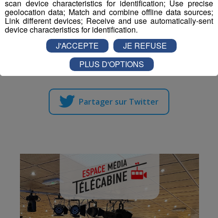
poursuivre toute cette semaine. Les hommes seront en
scan device characteristics for identification; Use precise
geolocation data; Match and combine offline data sources;
piste mercredi pour l'individuel avant les femmes, jeudi.
Link different devices; Receive and use automatically-sent
device characteristics for identification.
J'ACCEPTE
JE REFUSE
Partager sur Facebook
PLUS D'OPTIONS
Partager sur Twitter