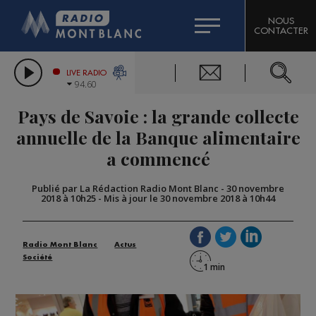
HOROSCOPE
CITIZEN MACHINERY
NOUS
CONTACTER
COMPAGNIE DU MONT-BLANC
LES CHRONIQUES DE L'EXPERT
GRAND MASSIF DOMAINES SKIABLES
LIVE RADIO
94.60
BORINI
Pays de Savoie : la grande collecte
BIGARD
annuelle de la Banque alimentaire
a commencé
Publié par La Rédaction Radio Mont Blanc
-
30 novembre
2018 à 10h25
-
Mis à jour le 30 novembre 2018 à 10h44
Radio Mont Blanc
Actus
Société