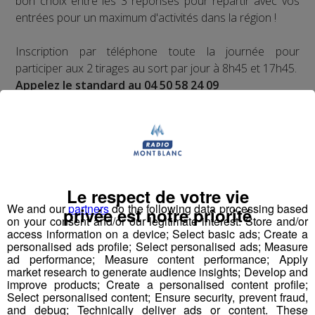
bon choix entre les 3 réponses pour repartir avec vos
entrées pour un maximum d'activités dans la région !
Inscription par téléphone toute la journée pour
participer aux 2 tirages au sort par jour à 8h45 et 17h45.
Appelez le standard au 04 50 58 24 09
Pour cette semaine on vous offre vos entrées pour vous
et la personne de votre choix pour
WALIBI RHONE
ALPES
!
Nathan est allé tester pour vous
Verticalp Émosson,
Le respect de votre vie
dans la Vallée du Trient
:
We and our
partners
do the following data processing based
privée est notre priorité
on your consent and/or our legitimate interest: Store and/or
access information on a device; Select basic ads; Create a
personalised ads profile; Select personalised ads; Measure
ad performance; Measure content performance; Apply
market research to generate audience insights; Develop and
improve products; Create a personalised content profile;
Select personalised content; Ensure security, prevent fraud,
and debug; Technically deliver ads or content. These