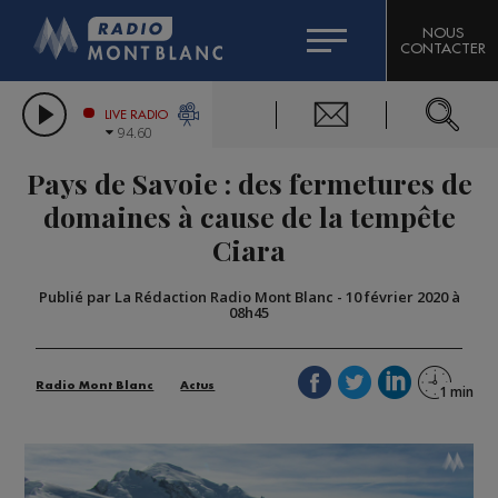
HOROSCOPE
CITIZEN MACHINERY
NOUS
CONTACTER
COMPAGNIE DU MONT-BLANC
LES CHRONIQUES DE L'EXPERT
GRAND MASSIF DOMAINES SKIABLES
LIVE RADIO
94.60
BORINI
Pays de Savoie : des fermetures de
BIGARD
domaines à cause de la tempête
Ciara
Publié par La Rédaction Radio Mont Blanc
-
10 février 2020 à
08h45
Radio Mont Blanc
Actus