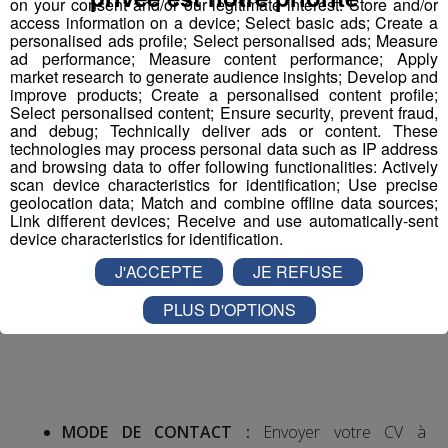
on your consent and/or our legitimate interest: Store and/or
access information on a device; Select basic ads; Create a
personalised ads profile; Select personalised ads; Measure
ad performance; Measure content performance; Apply
market research to generate audience insights; Develop and
NUMERO OFFRE POLE EMPLOI :
042BFHF
improve products; Create a personalised content profile;
Select personalised content; Ensure security, prevent fraud,
and debug; Technically deliver ads or content. These
technologies may process personal data such as IP address
and browsing data to offer following functionalities: Actively
scan device characteristics for identification; Use precise
geolocation data; Match and combine offline data sources;
Link different devices; Receive and use automatically-sent
NOM ENTREPRISE :
SAS DUMAS PIERRICK
device characteristics for identification.
J'ACCEPTE
JE REFUSE
PLUS D'OPTIONS
MODE DE CONTACT :
Envoyer votre CV à