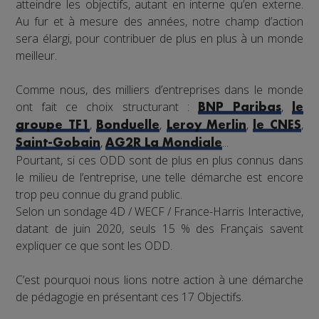
atteindre les objectifs, autant en interne qu’en externe.
Au fur et à mesure des années, notre champ d’action
sera élargi, pour contribuer de plus en plus à un monde
meilleur.
Comme nous, des milliers d’entreprises dans le monde
ont fait ce choix structurant :
,
BNP Paribas
le
,
,
,
,
groupe TF1
Bonduelle
Leroy Merlin
le CNES
,
...
Saint-Gobain
AG2R La Mondiale
Pourtant, si ces ODD sont de plus en plus connus dans
le milieu de l’entreprise, une telle démarche est encore
trop peu connue du grand public.
Selon un sondage 4D / WECF / France-Harris Interactive,
datant de juin 2020, seuls 15 % des Français savent
expliquer ce que sont les ODD.
C’est pourquoi nous lions notre action à une démarche
de pédagogie en présentant ces 17 Objectifs.