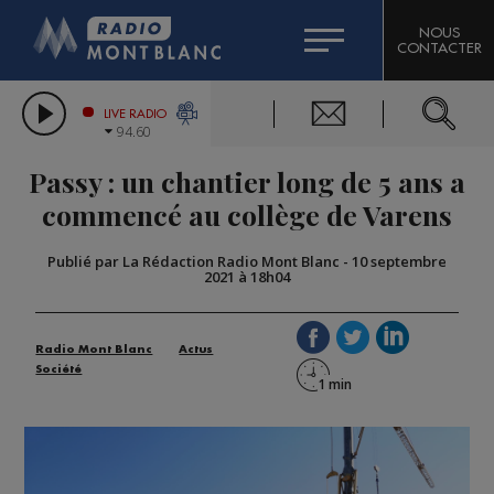
HOROSCOPE
CITIZEN MACHINERY
NOUS
CONTACTER
COMPAGNIE DU MONT-BLANC
LES CHRONIQUES DE L'EXPERT
GRAND MASSIF DOMAINES SKIABLES
LIVE RADIO
94.60
BORINI
Passy : un chantier long de 5 ans a
BIGARD
commencé au collège de Varens
Publié par La Rédaction Radio Mont Blanc
-
10 septembre
2021 à 18h04
Radio Mont Blanc
Actus
Société