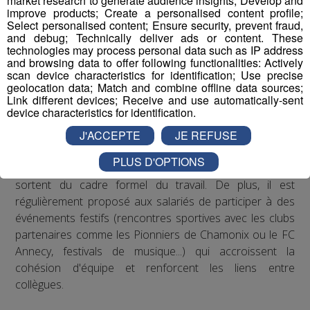
market research to generate audience insights; Develop and
improve products; Create a personalised content profile;
Concernant les troubles musculo-squelettiques, Radio
Select personalised content; Ensure security, prevent fraud,
Mont Blanc s’est engagé à respecter les
and debug; Technically deliver ads or content. These
technologies may process personal data such as IP address
recommandations de la médecine du travail en matière
and browsing data to offer following functionalities: Actively
de posture sur les postes de travail : des rehausseurs de
scan device characteristics for identification; Use precise
clavier ont été distribués aux salariés qui le souhaitaient.
geolocation data; Match and combine offline data sources;
Link different devices; Receive and use automatically-sent
device characteristics for identification.
Concernant le bien-être au travail, le Groupe Mont Blanc
Médias organise depuis plusieurs années des
J'ACCEPTE
JE REFUSE
séminaires d’entreprise qui permettent à ses
PLUS D'OPTIONS
collaborateurs de partager des moments conviviaux qui
sortent du cadre formel du travail. De plus, il est
régulièrement proposé aux salariés de participer à des
événements festifs (rencontres sportives avec les clubs
partenaires comme les Pionniers de Chamonix ou le FC
Annecy, festivals de musique...) qui accroissent la
cohésion d'équipe et renforcent les liens entre
collègues.