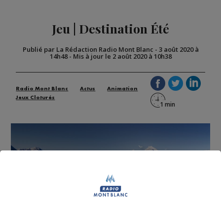
Jeu | Destination Été
Publié par La Rédaction Radio Mont Blanc
-
3 août 2020 à
14h48
-
Mis à jour le 2 août 2020 à 10h38
Radio Mont Blanc
Actus
Animation
Jeux Cloturés