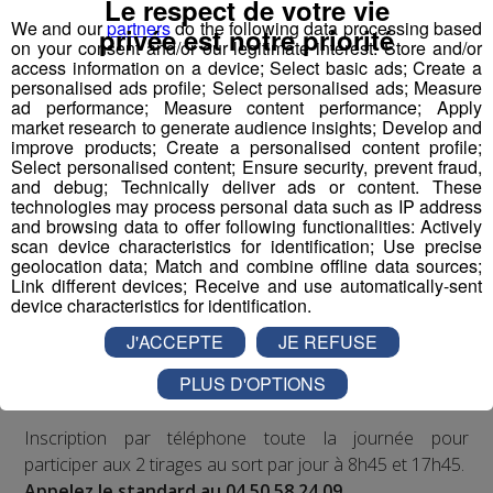
Le respect de votre vie
We and our
partners
do the following data processing based
privée est notre priorité
on your consent and/or our legitimate interest: Store and/or
access information on a device; Select basic ads; Create a
personalised ads profile; Select personalised ads; Measure
Cet été, Radio Mont Blanc s'occupe de toutes vos
ad performance; Measure content performance; Apply
sorties en famille, avec le grand jeu des vacances :
market research to generate audience insights; Develop and
improve products; Create a personalised content profile;
Déstination été !
Select personalised content; Ensure security, prevent fraud,
and debug; Technically deliver ads or content. These
Deux rendez-vous par jour, à 8h45 et 17h45 sur
technologies may process personal data such as IP address
and browsing data to offer following functionalities: Actively
Radio Mont Blanc !
scan device characteristics for identification; Use precise
geolocation data; Match and combine offline data sources;
Déstination été ! Une question...une destination !
Link different devices; Receive and use automatically-sent
device characteristics for identification.
Nous vous poserons une question, a vous de faire le
J'ACCEPTE
JE REFUSE
bon choix entre les 3 réponses pour repartir avec vos
PLUS D'OPTIONS
entrées pour un maximum d'activités dans la région !
Inscription par téléphone toute la journée pour
participer aux 2 tirages au sort par jour à 8h45 et 17h45.
Appelez le standard au 04 50 58 24 09