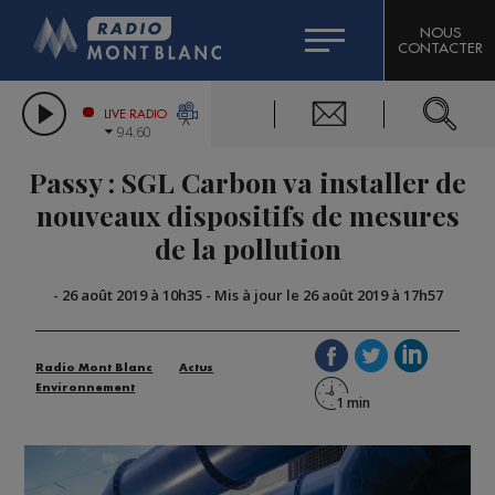
HOROSCOPE
CITIZEN MACHINERY
NOUS
CONTACTER
COMPAGNIE DU MONT-BLANC
LES CHRONIQUES DE L'EXPERT
GRAND MASSIF DOMAINES SKIABLES
LIVE RADIO
94.60
BORINI
Passy : SGL Carbon va installer de
BIGARD
nouveaux dispositifs de mesures
de la pollution
-
26 août 2019 à 10h35
-
Mis à jour le 26 août 2019 à 17h57
Radio Mont Blanc
Actus
Environnement