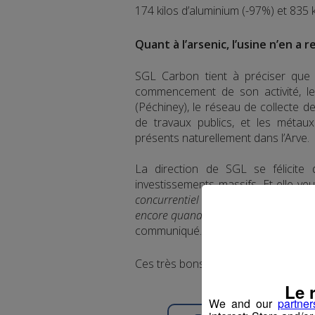
174 kilos d’aluminium (-97%) et 835 k
Quant à l’arsenic, l’usine n’en a 
SGL Carbon tient à préciser que 
commencement de son activité, le s
(Péchiney), le réseau de collecte 
de travaux publics, et les métaux
présents naturellement dans l’Arve.
La direction de SGL se félicite 
investissements massifs. Et elle ve
concurrentiel mondial difficile, SG
encore quand c'est possible son em
communiqué.
Ces très bons résultats lui ont valu
Le 
We and our
partner