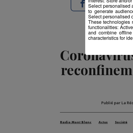
interest: Store and/o
Partager sur Face
Select personalised
to generate audienc
Select personalised c
These technologies m
functionalities: Acti
and combine offline
characteristics for ide
Coronaviru
reconfineme
Publié par La Ré
Radio Mont Blanc
Actus
Société