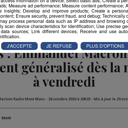
r access information on a device; Select basic ads; Create a per
book
Partager sur Twitter
 ads; Measure ad performance; Measure content performance; A
e insights; Develop and improve products; Create a personali
ontent; Ensure security, prevent fraud, and debug; Technically d
ay process personal data such as IP address and browsing da
vely scan device characteristics for identification; Use precise g
 data sources; Link different devices; Receive and use autom
ntification.
J'ACCEPTE
JE REFUSE
PLUS D'OPTIONS
s : Emmanuel Macron
nt généralisé dès la n
à vendredi
daction Radio Mont Blanc
-
28 octobre 2020 à 20h35
-
Mis à jour le 29 oc
Santé