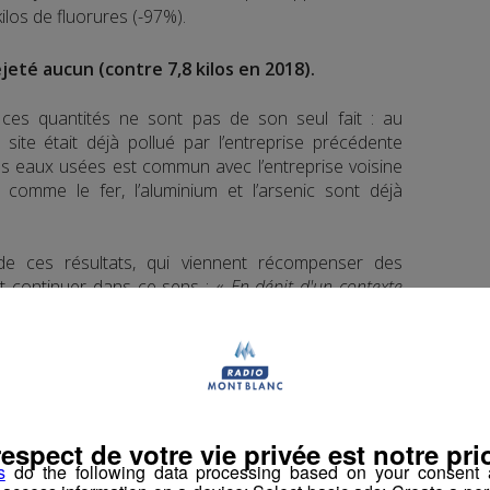
ilos de fluorures (-97%).
rejeté aucun (contre 7,8 kilos en 2018).
ces quantités ne sont pas de son seul fait : au
ite était déjà pollué par l’entreprise précédente
des eaux usées est commun avec l’entreprise voisine
 comme le fer, l’aluminium et l’arsenic sont déjà
de ces résultats, qui viennent récompenser des
ut continuer dans ce sens : «
En dépit d'un contexte
L Carbon Chedde poursuivra ses efforts pour réduire
preinte environnementale
» a-t-elle fait savoir dans un
 d’être citée en exemple par la Cour des Comptes.
respect de votre vie privée est notre prio
s
do the following data processing based on your consent a