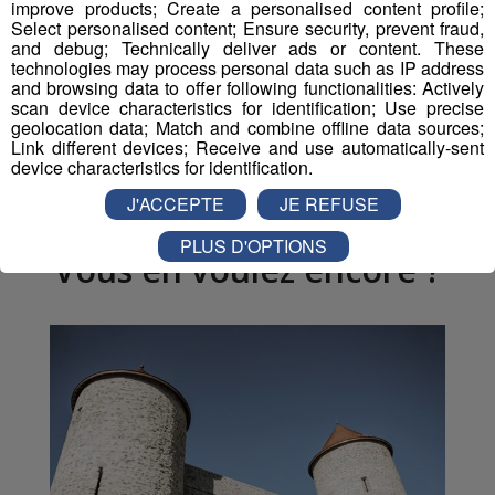
improve products; Create a personalised content profile;
Partager sur Facebook
Select personalised content; Ensure security, prevent fraud,
and debug; Technically deliver ads or content. These
technologies may process personal data such as IP address
and browsing data to offer following functionalities: Actively
scan device characteristics for identification; Use precise
geolocation data; Match and combine offline data sources;
Partager sur Twitter
Link different devices; Receive and use automatically-sent
device characteristics for identification.
J'ACCEPTE
JE REFUSE
PLUS D'OPTIONS
Vous en voulez encore ?