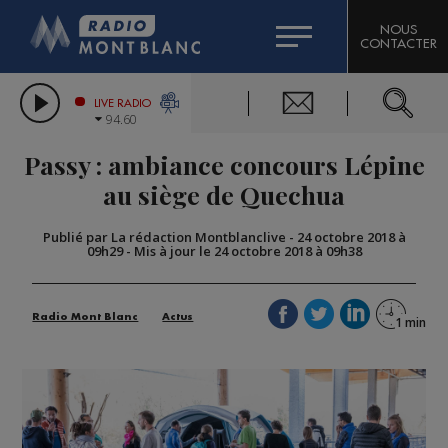
HOROSCOPE
CITIZEN MACHINERY
NOUS
CONTACTER
COMPAGNIE DU MONT-BLANC
LES CHRONIQUES DE L'EXPERT
GRAND MASSIF DOMAINES SKIABLES
LIVE RADIO
94.60
BORINI
Passy : ambiance concours Lépine
BIGARD
au siège de Quechua
Publié par La rédaction Montblanclive
-
24 octobre 2018 à
09h29
-
Mis à jour le 24 octobre 2018 à 09h38
Radio Mont Blanc
Actus