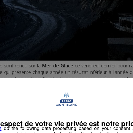
e sont rendu sur la
Mer de Glace
ce vendredi dernier pour r
e qui présente chaque année un résultat inférieur à l'année d
es alpinistes sont en effet de plus en plus sensibles à la protecti
able communication et événementiel chez Lafuma, à l'origine d
respect de votre vie privée est notre prio
s
do the following data processing based on your consent a