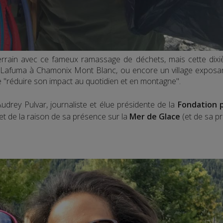
errain avec ce fameux ramassage de déchets, mais cette dixiè
afuma à Chamonix Mont Blanc, ou encore un village exposant "in
ue "réduire son impact au quotidien et en montagne".
rey Pulvar, journaliste et élue présidente de la
Fondation 
et de la raison de sa présence sur la
Mer de Glace
(et de sa p