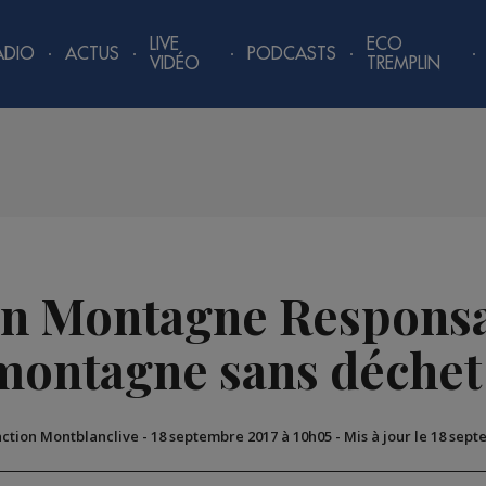
LIVE
ECO
ADIO
ACTUS
PODCASTS
VIDÉO
TREMPLIN
n Montagne Responsa
montagne sans déchet 
action Montblanclive
-
18 septembre 2017 à 10h05
-
Mis à jour le 18 sep