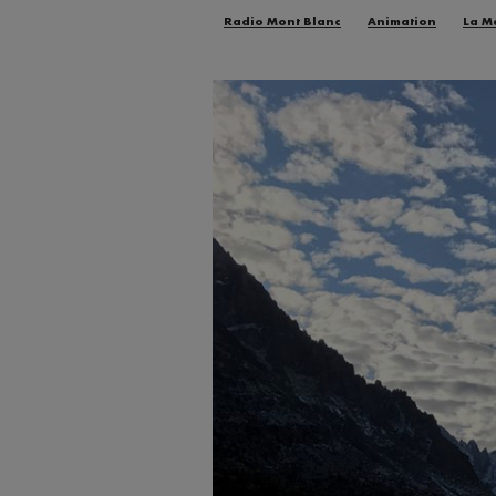
Radio Mont Blanc
Animation
La M