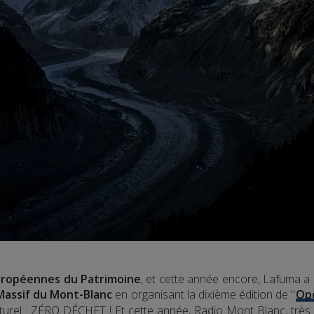
uropéennes du Patrimoine
, et cette année encore, Lafuma a 
Massif du Mont-Blanc
en organisant la dixième édition de "
Op
urel : ZÉRO DÉCHET ! Et cette année, Radio Mont Blanc, très at