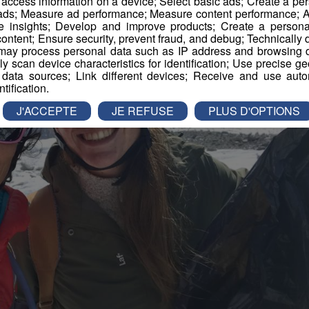
r access information on a device; Select basic ads; Create a per
 ads; Measure ad performance; Measure content performance; A
e insights; Develop and improve products; Create a personali
ontent; Ensure security, prevent fraud, and debug; Technically d
ay process personal data such as IP address and browsing da
vely scan device characteristics for identification; Use precise g
 data sources; Link different devices; Receive and use autom
ntification.
J'ACCEPTE
JE REFUSE
PLUS D'OPTIONS