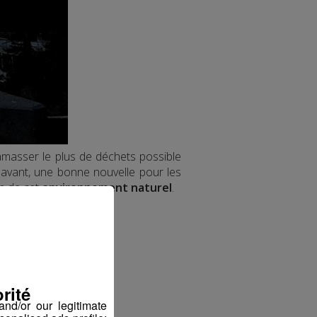
amasser le plus de déchets possible
'avant, une bonne nouvelle pour les
on de cet
environnement naturel
.
e cet événement ⬇
rité
nd/or our legitimate