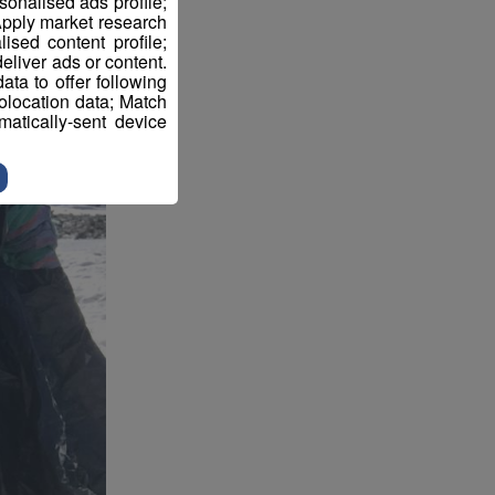
sonalised ads profile;
pply market research
sed content profile;
eliver ads or content.
ta to offer following
eolocation data; Match
atically-sent device