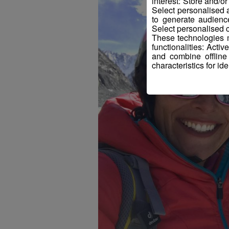
interest: Store and/o
Select personalised
to generate audienc
Select personalised c
These technologies m
functionalities: Acti
and combine offline
characteristics for ide