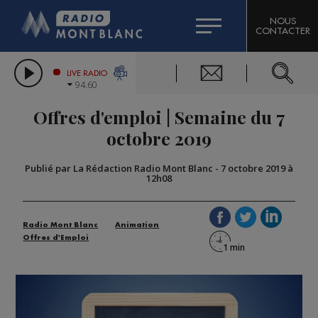
HOROSCOPE
CITIZEN MACHINERY
NOUS
CONTACTER
COMPAGNIE DU MONT-BLANC
LES CHRONIQUES DE L'EXPERT
GRAND MASSIF DOMAINES SKIABLES
LIVE RADIO
94.60
BORINI
Offres d'emploi | Semaine du 7
BIGARD
octobre 2019
Publié par La Rédaction Radio Mont Blanc
-
7 octobre 2019 à
12h08
Radio Mont Blanc
Animation
Offres d'Emploi