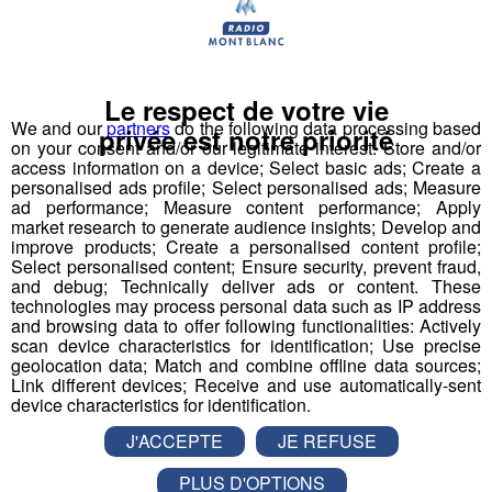
Déstination été ! Une question...une destination !
Nous vous poserons une question, a vous de faire le
bon choix entre les 3 réponses pour repartir avec vos
Le respect de votre vie
entrées pour un maximum d'activités dans la région !
We and our
partners
do the following data processing based
privée est notre priorité
on your consent and/or our legitimate interest: Store and/or
access information on a device; Select basic ads; Create a
Inscription par téléphone toute la journée pour
personalised ads profile; Select personalised ads; Measure
participer aux 2 tirages au sort par jour à 8h45 et 17h45.
ad performance; Measure content performance; Apply
market research to generate audience insights; Develop and
Appelez le standard au 04 50 58 24 09
improve products; Create a personalised content profile;
Select personalised content; Ensure security, prevent fraud,
Pour cette semaine on vous offre vos entrées pour vous
and debug; Technically deliver ads or content. These
technologies may process personal data such as IP address
et la personne de votre choix pour
WALIBI RHONE
and browsing data to offer following functionalities: Actively
ALPES
!
scan device characteristics for identification; Use precise
geolocation data; Match and combine offline data sources;
Nathan est allé tester pour vous
Verticalp Émosson,
Link different devices; Receive and use automatically-sent
device characteristics for identification.
dans la Vallée du Trient
:
J'ACCEPTE
JE REFUSE
PLUS D'OPTIONS