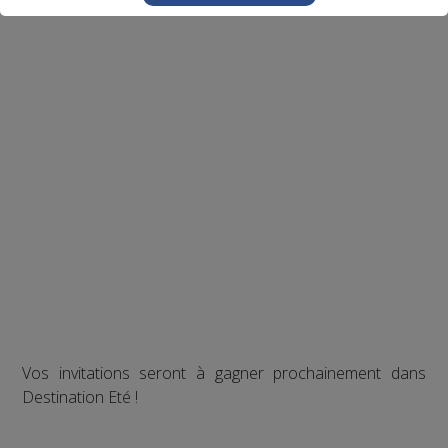
Vos invitations seront à gagner prochainement dans
Destination Eté !