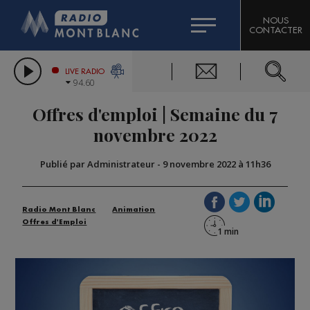
HOROSCOPE
CITIZEN MACHINERY
NOUS
CONTACTER
COMPAGNIE DU MONT-BLANC
LES CHRONIQUES DE L'EXPERT
GRAND MASSIF DOMAINES SKIABLES
LIVE RADIO
94.60
BORINI
Offres d'emploi | Semaine du 7
BIGARD
novembre 2022
Publié par Administrateur
-
9 novembre 2022 à 11h36
Radio Mont Blanc
Animation
Offres d'Emploi