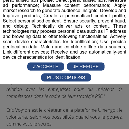
ad performance; Measure content performance; Apply
market research to generate audience insights; Develop and
improve products; Create a personalised content profile;
Select personalised content; Ensure security, prevent fraud,
and debug; Technically deliver ads or content. These
technologies may process personal data such as IP address
and browsing data to offer following functionalities: Actively
scan device characteristics for identification; Use precise
Eric Voyron, créateur de la
geolocation data; Match and combine offline data sources;
Link different devices; Receive and use automatically-sent
plateforme Umengo
device characteristics for identification.
"
On a plusieurs moyens de faire, sur une plateforme qui
J'ACCEPTE
JE REFUSE
est mise à disposition du public pour que les volontaires
puissent s'impliquer sur leur temps libre, via une
PLUS D'OPTIONS
application web et une version mobile. Ils ont ensuite une
relation avec les entreprises pour du mécénat de
compétences dans le cadre de leur stratégie RSE.
"
Eric Voyron est le créateur de la plateforme Umengo ; le
volontariat selon vos possibilités quand vous le pouvez,
comme vous le voulez.