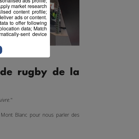
sonalised ads profile;
pply market research
sed content profile;
eliver ads or content.
ta to offer following
eolocation data; Match
atically-sent device
 de rugby de la
uivre.
"
io Mont Blanc pour nous parler des