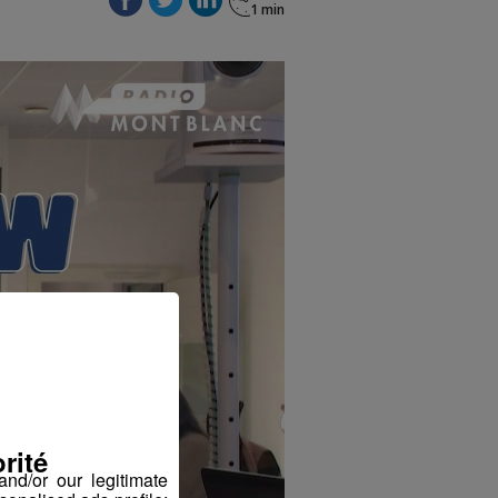
rité
nd/or our legitimate