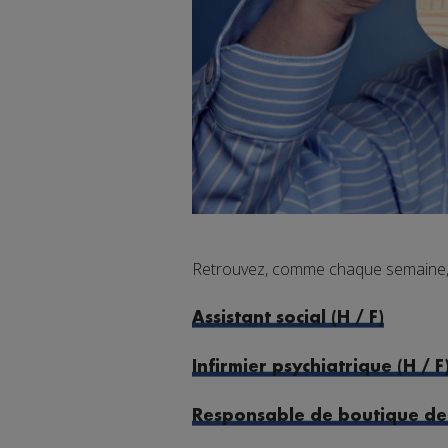
Retrouvez, comme chaque semaine, d
Assistant social (H / F)
Infirmier psychiatrique (H / F
Responsable de boutique de 