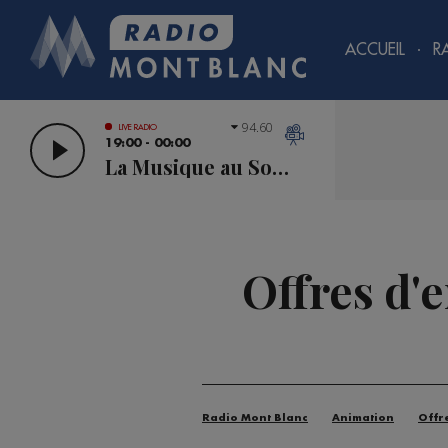
ACCUEIL
R
94.60
LIVE RADIO
19:00 - 00:00
La Musique au Sommet
Offres d'
Radio Mont Blanc
Animation
Offr