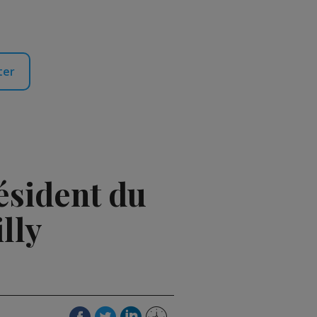
ter
ésident du
lly