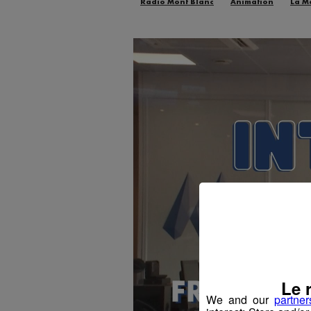
Radio Mont Blanc
Animation
La M
Le 
We and our
partner