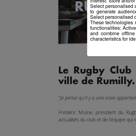
interest: Store and/o
Select personalised
to generate audienc
Select personalised c
These technologies m
functionalities: Acti
and combine offline
characteristics for ide
Le Rugby Club 
ville de Rumilly.
"
Je pense qu'il y a une vraie apparten
Frédéric Moine, président du Rugb
actualités du club et de l'équipe qui