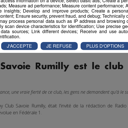
r access information on a device; Select basic ads; Create a per
 ads; Measure ad performance; Measure content performance; A
e insights; Develop and improve products; Create a personali
ontent; Ensure security, prevent fraud, and debug; Technically d
ay process personal data such as IP address and browsing da
vely scan device characteristics for identification; Use precise g
 data sources; Link different devices; Receive and use autom
ntification.
J'ACCEPTE
JE REFUSE
PLUS D'OPTIONS
Savoie Rumilly est le club
ance, une vraie fierté de ce club, les gens ne demandent qu'à le s
y Club Savoie Rumilly, était l'invité de la rédaction de Rad
 évolue en Fédérale 1.