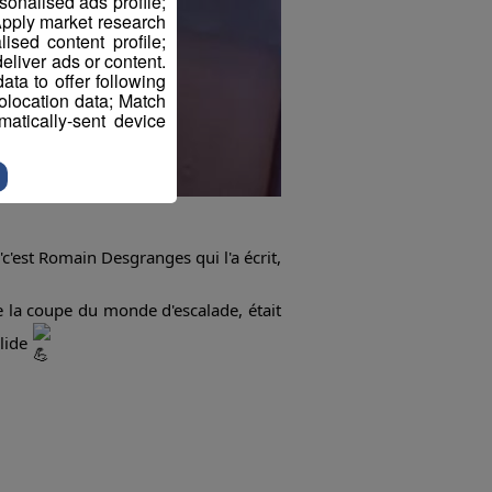
sonalised ads profile;
pply market research
sed content profile;
eliver ads or content.
ta to offer following
eolocation data; Match
atically-sent device
'c'est Romain Desgranges qui l'a écrit,
e la coupe du monde d'escalade, était
olide