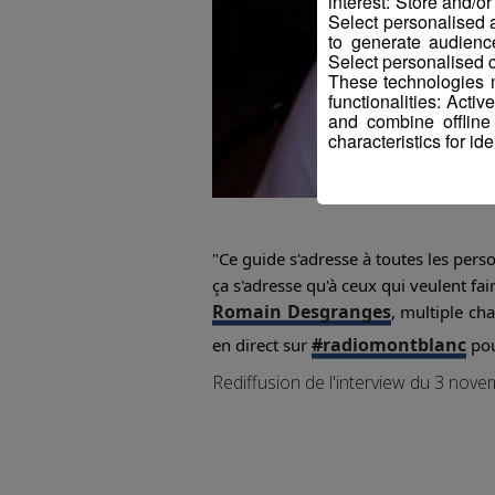
interest: Store and/o
Select personalised
to generate audienc
Select personalised c
These technologies m
functionalities: Acti
and combine offline
characteristics for ide
"Ce guide s'adresse à toutes les perso
ça s'adresse qu'à ceux qui veulent fa
Romain Desgranges
, multiple ch
#radiomontblanc
en direct sur
pou
Rediffusion de l'interview du 3 nov