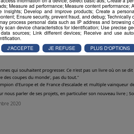
r access information on a device; Select basic ads; Create a per
 ads; Measure ad performance; Measure content performance; A
e insights; Develop and improve products; Create a personali
ontent; Ensure security, prevent fraud, and debug; Technically d
ay process personal data such as IP address and browsing da
vely scan device characteristics for identification; Use precise g
 data sources; Link different devices; Receive and use autom
ntification.
J'ACCEPTE
JE REFUSE
PLUS D'OPTIONS
nnes qui souhaitent progresser. Ce n'est pas un livre où on se dit 
ire des coupes du monde', pas du tout."
ampion d'Europe et de France d'escalade et multiple vainqueur d
r nous parler de ses projets, en particulier son nouveau livre ; S
embre 2020