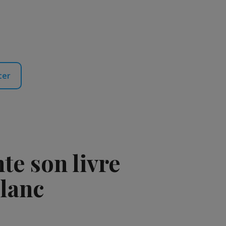
ter
e son livre
Blanc