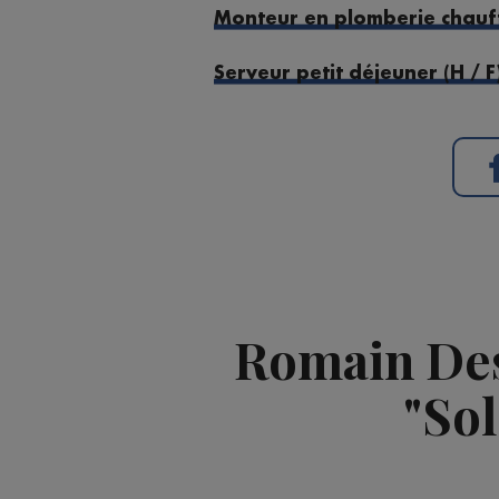
Monteur en plomberie chauff
Serveur petit déjeuner (H / F
Romain Des
"Sol