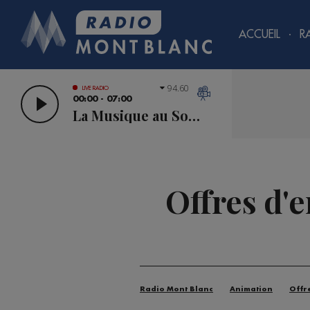
ACCUEIL
R
94.60
LIVE RADIO
00:00 - 07:00
La Musique au Sommet
Offres d'
Radio Mont Blanc
Animation
Offr