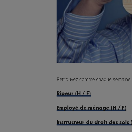
Retrouvez comme chaque semaine les
Ripeur (H / F)
Employé de ménage (H / F)
Instructeur du droit des sols (