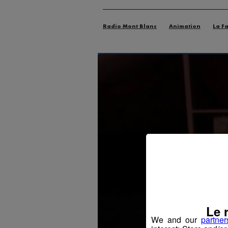
Radio Mont Blanc
Animation
La F
Le 
We and our
partner