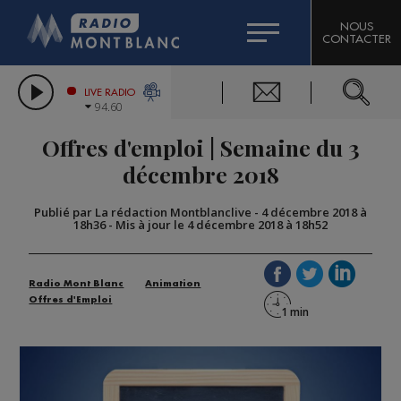
HOROSCOPE
CITIZEN MACHINERY
NOUS
CONTACTER
COMPAGNIE DU MONT-BLANC
LES CHRONIQUES DE L'EXPERT
GRAND MASSIF DOMAINES SKIABLES
LIVE RADIO
94.60
BORINI
Offres d'emploi | Semaine du 3
BIGARD
décembre 2018
Publié par La rédaction Montblanclive
-
4 décembre 2018 à
18h36
-
Mis à jour le 4 décembre 2018 à 18h52
Radio Mont Blanc
Animation
Offres d'Emploi