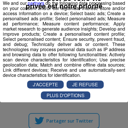
We and our
partners
do the following data processing based
privée est notre priorité
on your consent and/or our legitimate interest: Store and/or
Mardi et jeudi : 17h-19h
access information on a device; Select basic ads; Create a
personalised ads profile; Select personalised ads; Measure
Mercredi : 14h-19h
ad performance; Measure content performance; Apply
Vendredi: 17h-21h
market research to generate audience insights; Develop and
Samedi : 10h-12h / 14h-21h
improve products; Create a personalised content profile;
Select personalised content; Ensure security, prevent fraud,
Dimanche : 10h-12h / 14h-19h
and debug; Technically deliver ads or content. These
technologies may process personal data such as IP address
En période de vacances scolaires (zone A)
and browsing data to offer following functionalities: Actively
scan device characteristics for identification; Use precise
Du dimanche au jeudi : 10h-12h / 14h-19h
geolocation data; Match and combine offline data sources;
Vendredi et samedi : 10h-12h / 14h-21h
Link different devices; Receive and use automatically-sent
device characteristics for identification.
J'ACCEPTE
JE REFUSE
Partager sur Facebook
PLUS D'OPTIONS
Partager sur Twitter