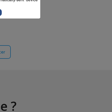
ter
e ?