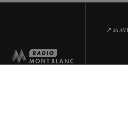
📍 26 A