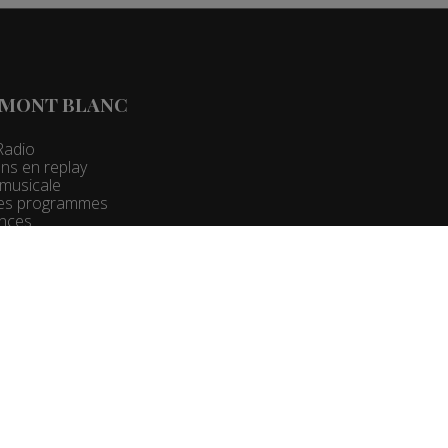
 MONT BLANC
Radio
ns en replay
t musicale
 des programmes
nces
 Pro :
Groupe Mont Blanc Médias