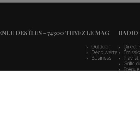
VENUE DES ÎLES - 74300 THYEZ
LE MAG
RADIO
Outdoor
Direct 
Découverte
Émissio
Business
Playlis
Grille
Fréque
Espace
Mentions légales
Données personnelles
Contact