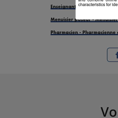
characteristics for ide
Enseignant(e) en Activités P
Menuisier poseur - Menuisièr
Pharmacien - Pharmacienne en
Vo