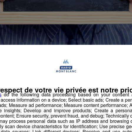
respect de votre vie privée est notre prio
 offres d'emploi de votre région !
s
do the following data processing based on your consent a
r access information on a device; Select basic ads; Create a per
 ads; Measure ad performance; Measure content performance; A
e insights; Develop and improve products; Create a personali
se zingueuse logé (H-F)
ontent; Ensure security, prevent fraud, and debug; Technically d
ay process personal data such as IP address and browsing da
vely scan device characteristics for identification; Use precise g
 data sources; Link different devices; Receive and use autom