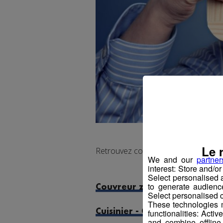
Le 
Retrouvez comme chaque semaine les
We and our
partner
interest: Store and/o
Select personalised
to generate audienc
Couvreur zingueur - Couvreu
Select personalised c
These technologies m
Cuisinier - Cuisinière
functionalities: Acti
and combine offline