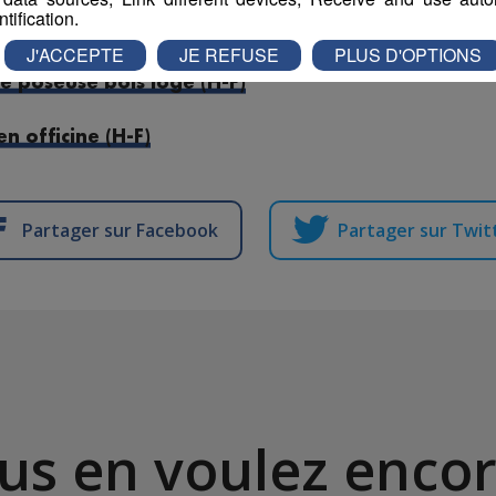
ntification.
hysiques Adaptées (H-F)
J'ACCEPTE
JE REFUSE
PLUS D'OPTIONS
e poseuse bois logé (H-F)
 officine (H-F)
Partager sur Facebook
Partager sur Twit
us en voulez encor