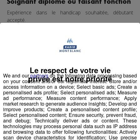
Soignant diplômé ou faisant fonction
Expérience dans le handicap souhaitée, débutant
accepté.
Autre diplôme accepté : Moniteur-Educateur.
> poste à pourvoir dès que possible
Conditions
:
CDI, 35h hebdomadaires, travail 1 weekend /2
Le respect de votre vie
(prime les dimanches travaillés)
We and our
partners
do the following data processing based
privée est notre priorité
Rémunération base conventionnelle CCN 1966,
on your consent and/or our legitimate interest: Store and/or
salaire brut mensuel (indicatif de base, ancienneté
access information on a device; Select basic ads; Create a
personalised ads profile; Select personalised ads; Measure
et diplôme pris en compte) : 2 000€
ad performance; Measure content performance; Apply
Mutuelle prise en charge à 90% par l’employeur
market research to generate audience insights; Develop and
Financement VAE et formations par l’employeur,
improve products; Create a personalised content profile;
Select personalised content; Ensure security, prevent fraud,
avantages œuvres sociales, cycle de travail en 2
and debug; Technically deliver ads or content. These
semaines (1 semaine 5 jours et 1 semaine 4 jours
technologies may process personal data such as IP address
travaillés)...
and browsing data to offer following functionalities: Actively
scan device characteristics for identification; Use precise
Présentation