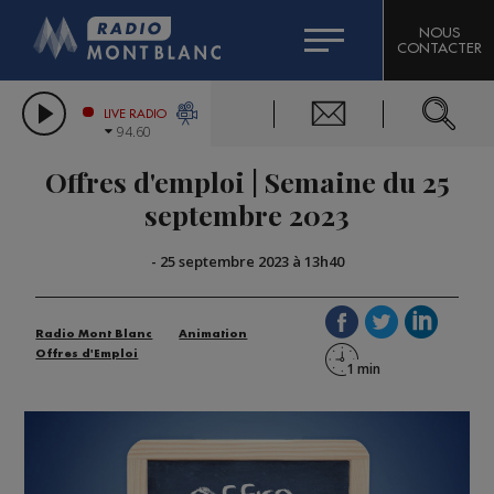
HOROSCOPE
CITIZEN MACHINERY
NOUS
CONTACTER
COMPAGNIE DU MONT-BLANC
LES CHRONIQUES DE L'EXPERT
GRAND MASSIF DOMAINES SKIABLES
LIVE RADIO
94.60
BORINI
Offres d'emploi | Semaine du 25
BIGARD
septembre 2023
-
25 septembre 2023 à 13h40
Radio Mont Blanc
Animation
Offres d'Emploi