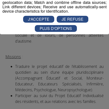
geolocation data; Match and combine offline data sources;
Link different devices; Receive and use automatically-sent
device characteristics for identification.
Fonction
:
J'ACCEPTE
JE REFUSE
Accompagnement et aide dans la vie quotidienne
PLUS D'OPTIONS
(soins, toilettes, repas...), dans les activités de vie
sociale et de loisirs, de personnes atteintes
d’autisme.
Missions
:
Traduire le projet éducatif de l’établissement au
quotidien au sein d’une équipe pluridisciplinaire
(Accompagnant Éducatif et Social, Moniteur-
Educateur, Educateurs Spécialisés, Infirmière,
Médecins, Psychologue, Neuropsychologue).
Participer au suivi du Projet Educatif Individualisé
des résidents, et aux relations avec les familles.