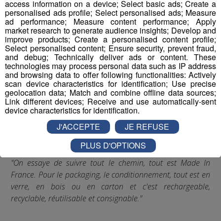
access information on a device; Select basic ads; Create a
personalised ads profile; Select personalised ads; Measure
ad performance; Measure content performance; Apply
market research to generate audience insights; Develop and
improve products; Create a personalised content profile;
Select personalised content; Ensure security, prevent fraud,
and debug; Technically deliver ads or content. These
technologies may process personal data such as IP address
and browsing data to offer following functionalities: Actively
scan device characteristics for identification; Use precise
geolocation data; Match and combine offline data sources;
Link different devices; Receive and use automatically-sent
device characteristics for identification.
Julie Pernet, Make My Mask
J'ACCEPTE
JE REFUSE
PLUS D'OPTIONS
"On essaye de suivre tout le chemin, tout est Made In
France. Pour le packaging, le conditionnement, tout est en
verre, en bois ou en carton et c'est rechargeable,
recyclable, réutilisable et consignable."