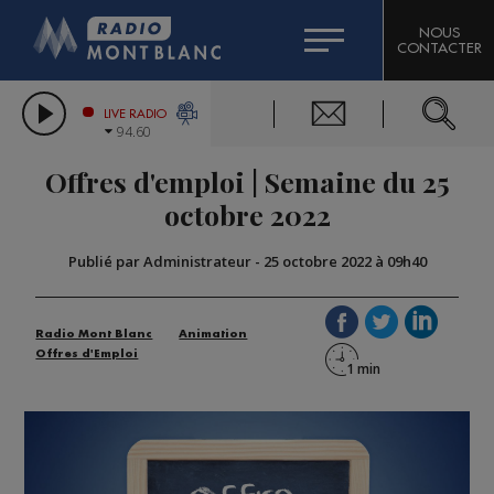
HOROSCOPE
CITIZEN MACHINERY
NOUS
CONTACTER
COMPAGNIE DU MONT-BLANC
LES CHRONIQUES DE L'EXPERT
GRAND MASSIF DOMAINES SKIABLES
LIVE RADIO
94.60
BORINI
Offres d'emploi | Semaine du 25
BIGARD
octobre 2022
Publié par Administrateur
-
25 octobre 2022 à 09h40
Radio Mont Blanc
Animation
Offres d'Emploi