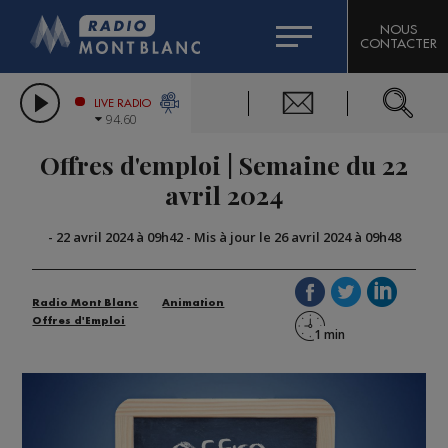
HOROSCOPE
CITIZEN MACHINERY
NOUS
CONTACTER
COMPAGNIE DU MONT-BLANC
LES CHRONIQUES DE L'EXPERT
GRAND MASSIF DOMAINES SKIABLES
LIVE RADIO
94.60
BORINI
Offres d'emploi | Semaine du 22
BIGARD
avril 2024
-
22 avril 2024 à 09h42
-
Mis à jour le 26 avril 2024 à 09h48
Radio Mont Blanc
Animation
Offres d'Emploi