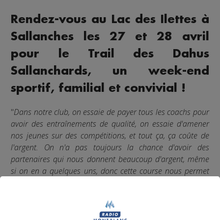
Rendez-vous au Lac des Ilettes à
Sallanches les 27 et 28 avril
pour le Trail des Dahus
Sallanchards, un week-end
sportif, familial et convivial !
"
Dans notre club, on essaie de payer tous les coachs pour
avoir des entraînements de qualité, on essaie d'amener
nos jeunes sur des compétitions, et tout ça, ça coûte de
l'argent. On n'a pas toujours la chance d'avoir des
partenaires qui nous donnent beaucoup d'argent, même
si on en a quelques uns, donc cette course nous permet
quand même de vivre et de faire toutes ces choses-là.
"
Cyril Chariot, Katrien Spurgin-Willemse et Ludo Colomb,
du
, étaient
SPAC - Sallanches Passy Athletic Club