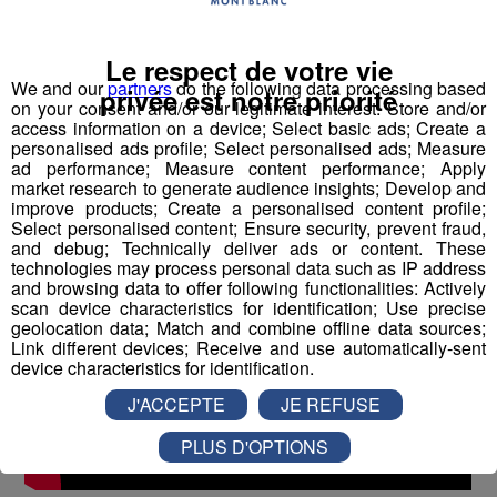
nos invités pour nous présenter le
Trail des Dahus
, qui aura lieu à Sallanches les 27 & 28
Sallanchards
Le respect de votre vie
avril.
We and our
partners
do the following data processing based
privée est notre priorité
on your consent and/or our legitimate interest: Store and/or
access information on a device; Select basic ads; Create a
personalised ads profile; Select personalised ads; Measure
ad performance; Measure content performance; Apply
market research to generate audience insights; Develop and
improve products; Create a personalised content profile;
Select personalised content; Ensure security, prevent fraud,
and debug; Technically deliver ads or content. These
technologies may process personal data such as IP address
and browsing data to offer following functionalities: Actively
scan device characteristics for identification; Use precise
geolocation data; Match and combine offline data sources;
Link different devices; Receive and use automatically-sent
device characteristics for identification.
J'ACCEPTE
JE REFUSE
PLUS D'OPTIONS