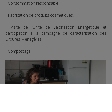
• Consommation responsable,
• Fabrication de produits cosmétiques,
• Visite de l’Unité de Valorisation Energétique et
participation à la campagne de caractérisation des
Ordures Ménagères,
• Compostage.