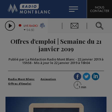
HOROSCOPE
CITIZEN MACHINERY
NOUS
CONTACTER
COMPAGNIE DU MONT-BLANC
LES CHRONIQUES DE L'EXPERT
GRAND MASSIF DOMAINES SKIABLES
LIVE RADIO
94.60
BORINI
Offres d'emploi | Semaine du 21
BIGARD
janvier 2019
Publié par La Rédaction Radio Mont Blanc
-
22 janvier 2019 à
15h58
-
Mis à jour le 22 janvier 2019 à 16h04
Radio Mont Blanc
Animation
Offres d'Emploi