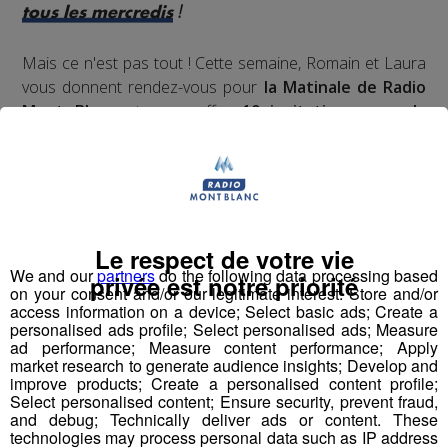
!
tous les mercredis
Mais ce n'est pas tout ! Cette semaine, Romain et Laura
vous donnent rendez-vous pour
la Matinale de Radio
Mont Blanc
et vous offre
10 invitations pour la
patinoire extérieure de Cluses
, avec
location de
patins
incluse, d'une valeur de 130 € !
Le cadeau idéal pour démarrer les vacances d'hiver !
Pour jouer, envoyez le code
CLUSES
par SMS au
72 800
Le respect de votre vie
(0,65 € + coût d'un SMS)
du 19 au 21 février
!
We and our
partners
do the following data processing based
privée est notre priorité
on your consent and/or our legitimate interest: Store and/or
Bonne chance à tous !
access information on a device; Select basic ads; Create a
personalised ads profile; Select personalised ads; Measure
ad performance; Measure content performance; Apply
Règlement et conditions de participation
market research to generate audience insights; Develop and
improve products; Create a personalised content profile;
Select personalised content; Ensure security, prevent fraud,
and debug; Technically deliver ads or content. These
Partager sur Facebook
technologies may process personal data such as IP address