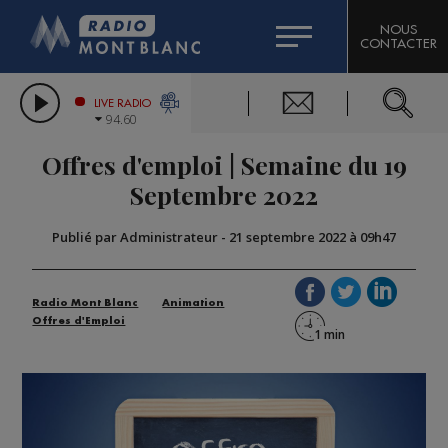
HOROSCOPE
CITIZEN MACHINERY
NOUS
CONTACTER
COMPAGNIE DU MONT-BLANC
LES CHRONIQUES DE L'EXPERT
GRAND MASSIF DOMAINES SKIABLES
LIVE RADIO
94.60
BORINI
Offres d'emploi | Semaine du 19
BIGARD
Septembre 2022
Publié par Administrateur
-
21 septembre 2022 à 09h47
Radio Mont Blanc
Animation
Offres d'Emploi