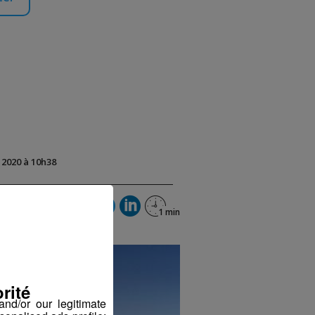
t 2020 à 10h38
rité
nd/or our legitimate