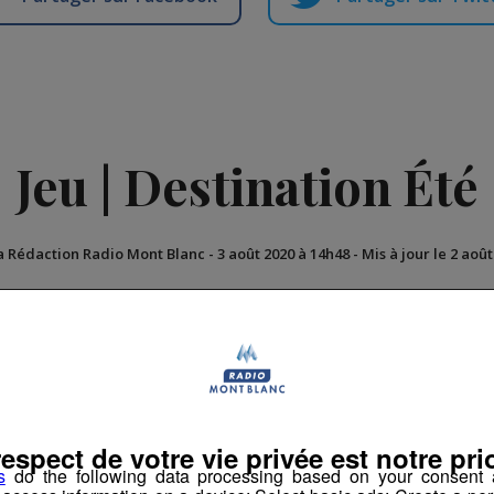
Jeu | Destination Été
a Rédaction Radio Mont Blanc
-
3 août 2020 à 14h48
-
Mis à jour le 2 aoû
n
Jeux Cloturés
respect de votre vie privée est notre prio
s
do the following data processing based on your consent a