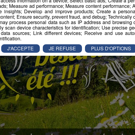
r access information on a device; Select basic ads; Create a per
 ads; Measure ad performance; Measure content performance; A
e insights; Develop and improve products; Create a personali
ontent; Ensure security, prevent fraud, and debug; Technically d
ay process personal data such as IP address and browsing da
vely scan device characteristics for identification; Use precise g
 data sources; Link different devices; Receive and use autom
ntification.
J'ACCEPTE
JE REFUSE
PLUS D'OPTIONS