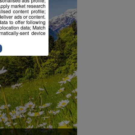
sonalised ads profile;
pply market research
sed content profile;
eliver ads or content.
ta to offer following
eolocation data; Match
atically-sent device