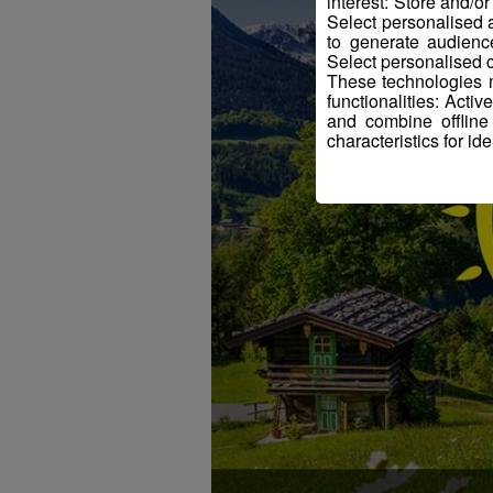
interest: Store and/o
Select personalised
to generate audienc
Select personalised c
These technologies m
functionalities: Acti
and combine offline
characteristics for ide