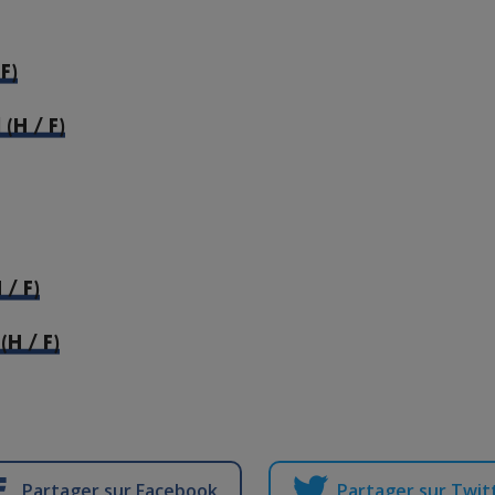
F)
(H / F)
/ F)
(H / F)
Partager sur Facebook
Partager sur Twit