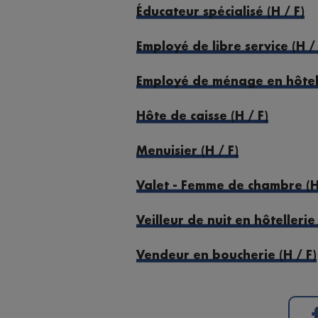
Éducateur spécialisé (H / F)
Employé de libre service (H / 
Employé de ménage en hôtel 
Hôte de caisse (H / F)
Menuisier (H / F)
Valet - Femme de chambre (H 
Veilleur de nuit en hôtellerie 
Vendeur en boucherie (H / F)