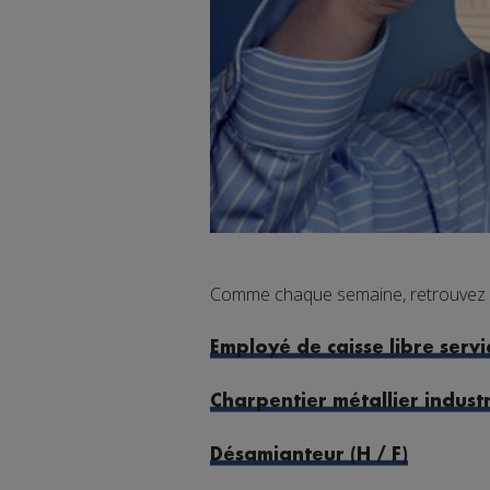
Comme chaque semaine, retrouvez les
Employé de caisse libre servic
Charpentier métallier industri
Désamianteur (H / F)