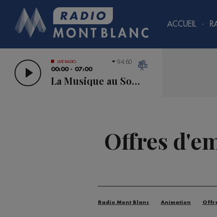
ACCUEIL
R
94.60
LIVE RADIO
00:00 - 07:00
La Musique au Sommet
Offres d'em
Radio Mont Blanc
Animation
Offr