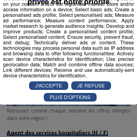
privée est notre priorité
on your consent and/or our legitimate interest: Store and/or
Radio Mont Blanc
Animation
access information on a device; Select basic ads; Create a
Offres d'Emploi
personalised ads profile; Select personalised ads; Measure
ad performance; Measure content performance; Apply
market research to generate audience insights; Develop and
improve products; Create a personalised content profile;
Select personalised content; Ensure security, prevent fraud,
and debug; Technically deliver ads or content. These
technologies may process personal data such as IP address
and browsing data to offer following functionalities: Actively
scan device characteristics for identification; Use precise
geolocation data; Match and combine offline data sources;
Link different devices; Receive and use automatically-sent
device characteristics for identification.
J'ACCEPTE
JE REFUSE
PLUS D'OPTIONS
Retrouvez comme chaque semaine les offres d'emploi
dans votre région !
Agent des services hospitaliers (H / F)