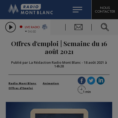
HOROSCOPE
CITIZEN MACHINERY
NOUS
CONTACTER
COMPAGNIE DU MONT-BLANC
LES CHRONIQUES DE L'EXPERT
GRAND MASSIF DOMAINES SKIABLES
LIVE RADIO
94.60
BORINI
Offres d'emploi | Semaine du 16
BIGARD
août 2021
Publié par La Rédaction Radio Mont Blanc
-
18 août 2021 à
14h28
Radio Mont Blanc
Animation
Offres d'Emploi