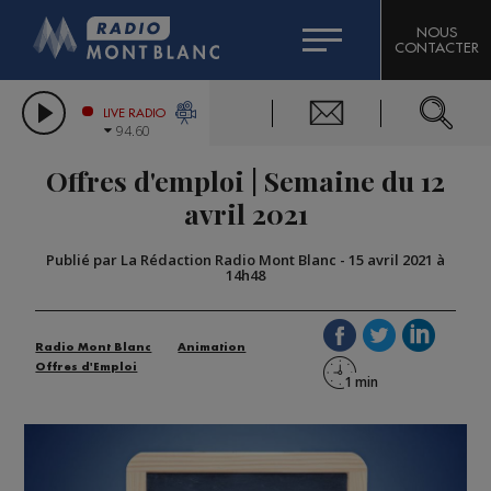
HOROSCOPE
CITIZEN MACHINERY
NOUS
CONTACTER
COMPAGNIE DU MONT-BLANC
LES CHRONIQUES DE L'EXPERT
GRAND MASSIF DOMAINES SKIABLES
LIVE RADIO
94.60
BORINI
Offres d'emploi | Semaine du 12
BIGARD
avril 2021
Publié par La Rédaction Radio Mont Blanc
-
15 avril 2021 à
14h48
Radio Mont Blanc
Animation
Offres d'Emploi